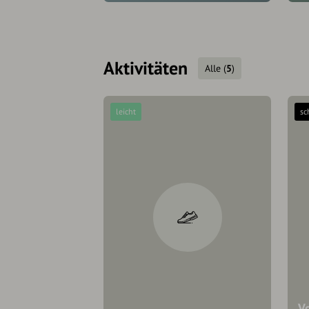
Aktivitäten
Alle
(
5
)
leicht
sc
V