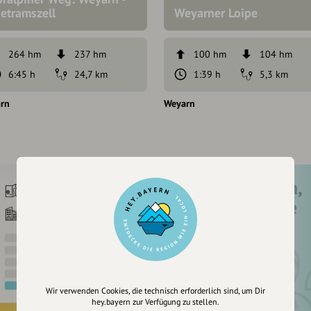
etramszell
Weyarner Loipe
264 hm
237 hm
100 hm
104 hm
6:45 h
24,7 km
1:39 h
5,3 km
rn
Weyarn
Registriere dich,
um dir Einträge
zu merken
Wir verwenden Cookies, die technisch erforderlich sind, um Dir
hey.bayern zur Verfügung zu stellen.