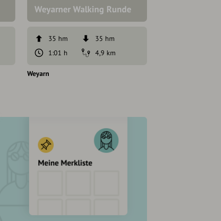
Weyarner Walking Runde
Taubenberg
35 hm
35 hm
248 hm
1:01 h
4,9 km
3:30 h
Weyarn
Weyarn