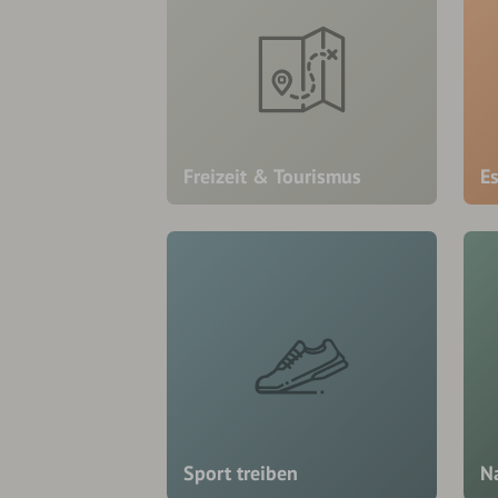
Freizeit & Tourismus
E
Sport treiben
N