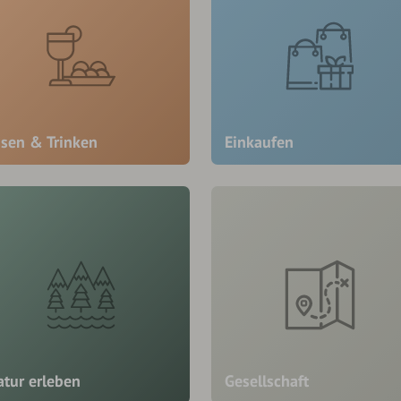
ssen & Trinken
Einkaufen
atur erleben
Gesellschaft