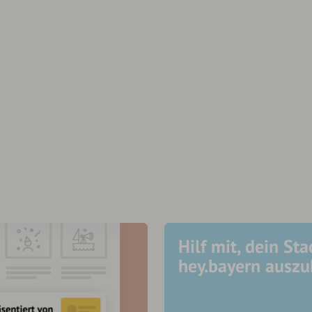
Hilf mit, dein Sta
hey.bayern ausz