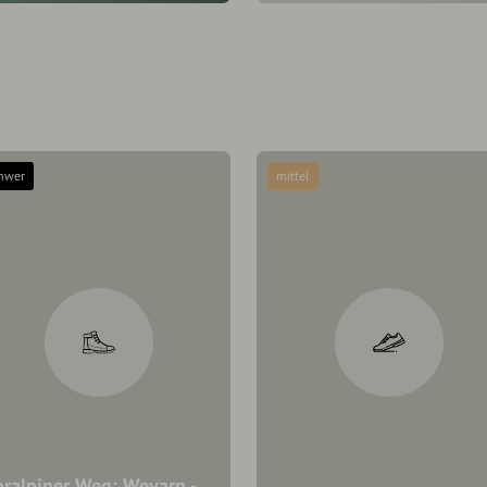
hwer
mittel
oralpiner Weg: Weyarn -