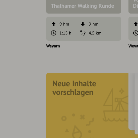
Thalhamer Walking Runde
Di
9 hm
9 hm
1:15 h
4,5 km
Weyarn
Weya
Neue Inhalte
vorschlagen