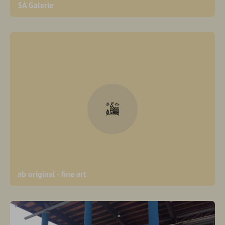
5A Galerie
ab original - fine art