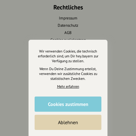
Rechtliches
Impressum
Datenschutz
AGB
Cookies zurücksetzen
Wir verwenden Cookies, die technisch
Presse
erforderlich sind, um Dir hey.bayern zur
Verfügung zu stellen.
Mediakit
Wenn Du Deine Zustimmung erteilst,
Presseanfragen
verwenden wir zusätzliche Cookies zu
statistischen Zwecken.
Presseberichte
Mehr erfahren
Wir unterstützen Euch
Cookies zustimmen
Fotografie & mehr
Marketing
Design & Branding
Ablehnen
Anakin Design