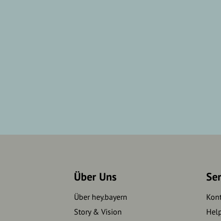
Über Uns
Se
Über hey.bayern
Kon
Story & Vision
Hel