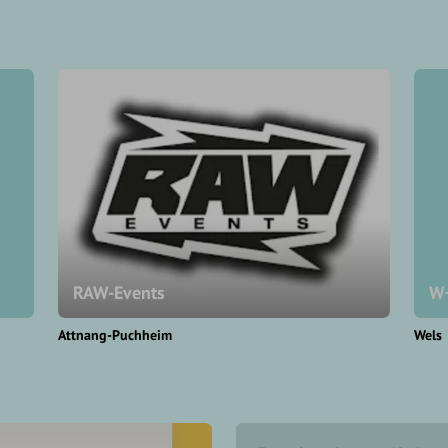
RAW-Events
W+
Attnang-Puchheim
Wels