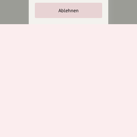
Unterstütze
unsere Plattform
Ablehnen
hey.bayern ist ein Projekt von
uns für unsere Region und
für alle, die uns besuchen
wollen.
Inhalte vorschlagen
Jetzt unterstützen
Wir können leider keine
Spendenquittung ausstellen.