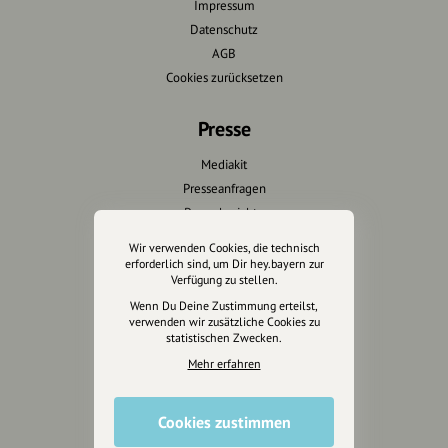
Impressum
Datenschutz
AGB
Cookies zurücksetzen
Presse
Mediakit
Presseanfragen
Presseberichte
Wir verwenden Cookies, die technisch
Wir unterstützen Euch
erforderlich sind, um Dir hey.bayern zur
Verfügung zu stellen.
Fotografie & mehr
Wenn Du Deine Zustimmung erteilst,
verwenden wir zusätzliche Cookies zu
Marketing
statistischen Zwecken.
Design & Branding
Mehr erfahren
Anakin Design
Cookies zustimmen