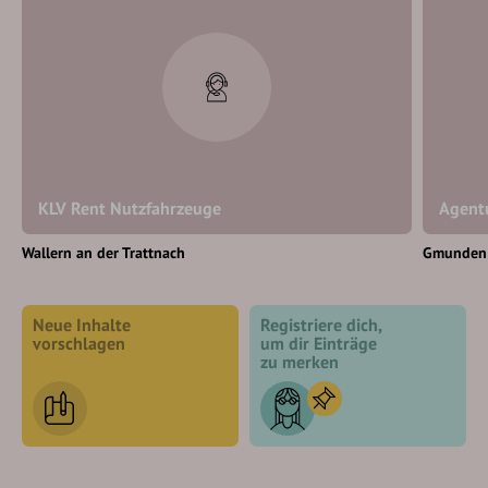
KLV Rent Nutzfahrzeuge
Agent
Wallern an der Trattnach
Gmunden
Neue Inhalte
Registriere dich,
vorschlagen
um dir Einträge
zu merken