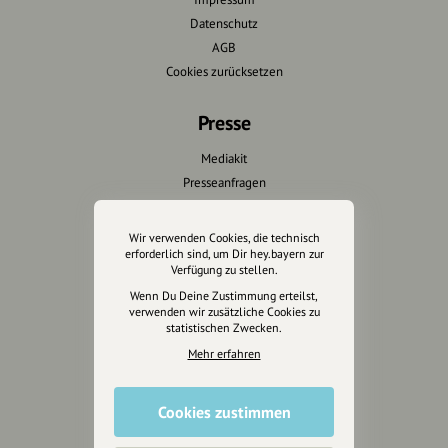
Datenschutz
AGB
Cookies zurücksetzen
Presse
Mediakit
Presseanfragen
Presseberichte
Wir verwenden Cookies, die technisch
Wir unterstützen Euch
erforderlich sind, um Dir hey.bayern zur
Verfügung zu stellen.
Fotografie & mehr
Wenn Du Deine Zustimmung erteilst,
verwenden wir zusätzliche Cookies zu
Marketing
statistischen Zwecken.
Design & Branding
Mehr erfahren
Anakin Design
Cookies zustimmen