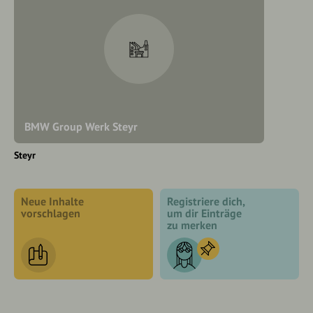
BMW Group Werk Steyr
Steyr
Neue Inhalte
Registriere dich,
vorschlagen
um dir Einträge
zu merken