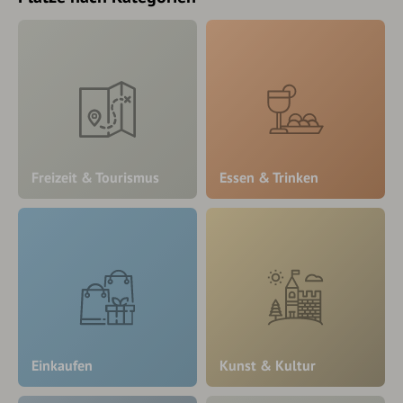
Freizeit & Tourismus
Essen & Trinken
Einkaufen
Kunst & Kultur