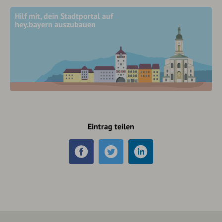
Hilf mit, dein Stadtportal auf
hey.bayern auszubauen
Eintrag teilen