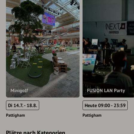
Minigolf
FUSION LAN Party
Di 14.7. - 18.8.
Heute 09:00 - 23:59
Pattigham
Pattigham
Plätze nach Kategorien