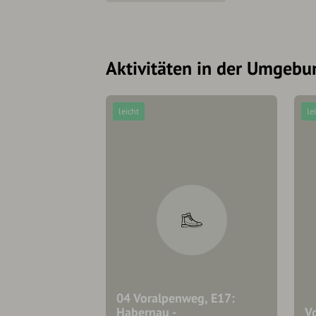
Aktivitäten in der Umgebu
leicht
le
04 Voralpenweg, E17:
Habernau -
V