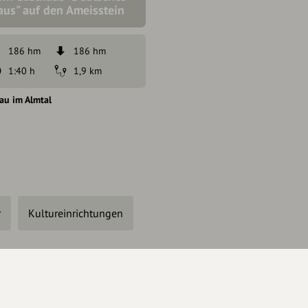
aus" auf den Ameisstein
186 hm
186 hm
1:40 h
1,9 km
au im Almtal
r
Kultureinrichtungen