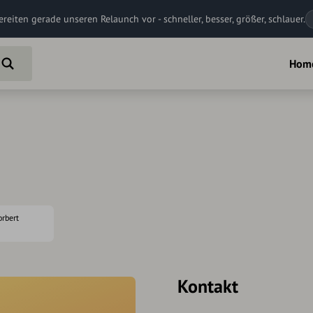
ereiten gerade unseren Relaunch vor - schneller, besser, größer, schlauer.
Hom
orbert
Kontakt