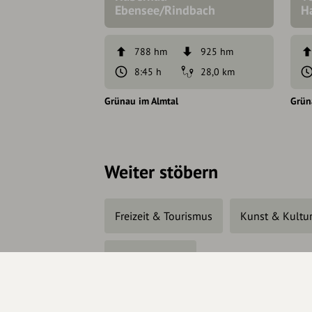
Ebensee/Rindbach
H
788 hm
925 hm
8:45 h
28,0 km
Grünau im Almtal
Grün
Weiter stöbern
Freizeit & Tourismus
Kunst & Kultu
Eventlocations