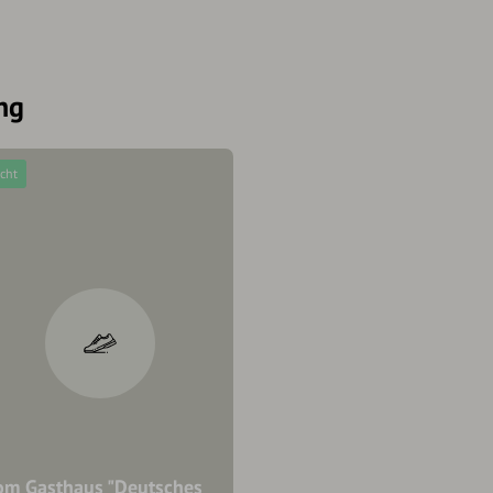
ng
icht
om Gasthaus "Deutsches