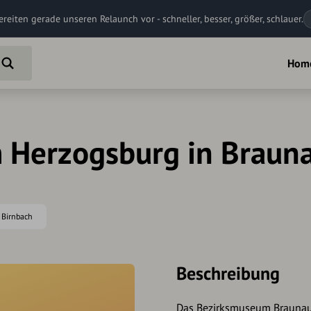
ereiten gerade unseren Relaunch vor - schneller, besser, größer, schlauer.
Hom
 Herzogsburg in Braun
 Birnbach
Beschreibung
Das Bezirksmuseum Braunau b