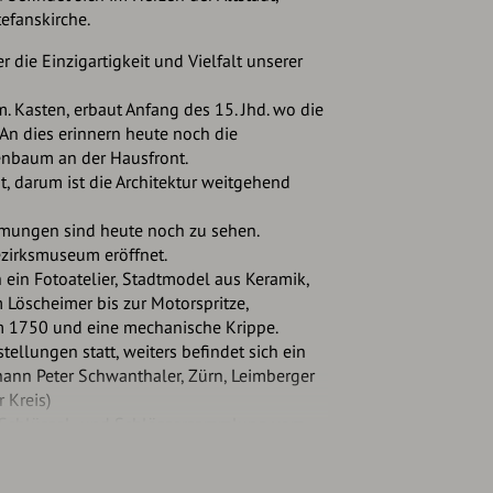
efanskirche.
r die Einzigartigkeit und Vielfalt unserer
. Kasten, erbaut Anfang des 15. Jhd. wo die
An dies erinnern heute noch die
enbaum an der Hausfront.
 darum ist die Architektur weitgehend
mungen sind heute noch zu sehen.
zirksmuseum eröffnet.
 ein Fotoatelier, Stadtmodel aus Keramik,
Löscheimer bis zur Motorspritze,
m 1750 und eine mechanische Krippe.
ellungen statt, weiters befindet sich ein
ann Peter Schwanthaler, Zürn, Leimberger
 Kreis)
 Schlüssel- und Schlössersammlung vom
historische Sammlungen von der
erschiedene Zünfte und die Stadtgeschichte