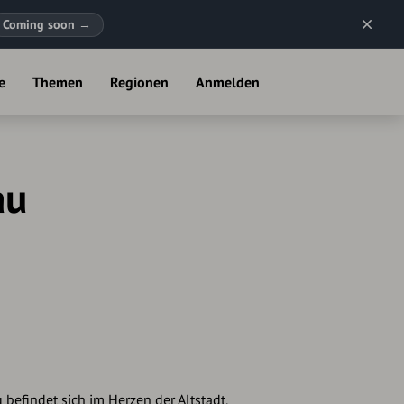
Coming soon
→
e
Themen
Regionen
Anmelden
au
efindet sich im Herzen der Altstadt,