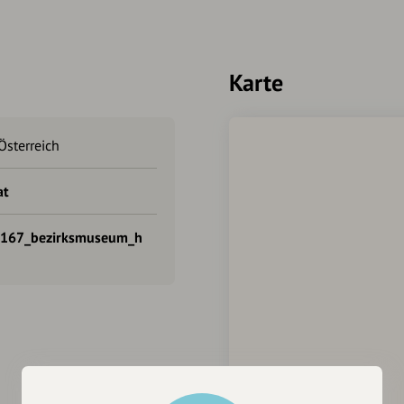
(unter anderem der Origina
Hans Steininger. Der Bart wa
Jahre alt)
Im 3. OG
befindet sich eine 
Karte
Österreich
at
167_bezirksmuseum_h