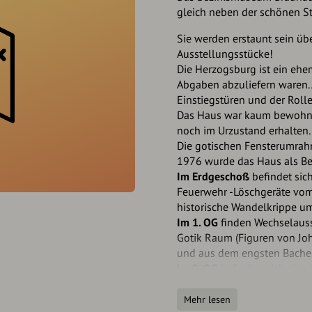
gleich neben der schönen St
Sie werden erstaunt sein übe
Ausstellungsstücke!
Die Herzogsburg ist ein ehem
Abgaben abzuliefern waren. 
Einstiegstüren und der Roll
Das Haus war kaum bewohnt,
noch im Urzustand erhalten.
Die gotischen Fensterumrah
1976 wurde das Haus als Be
Im Erdgeschoß
befindet sich
Feuerwehr -Löschgeräte vom 
historische Wandelkrippe u
Im 1. OG
finden Wechselausst
Gotik Raum (Figuren von Joh
und aus dem engsten Bacher
Im 2. OG
befinden sich eine
12.bis 19. Jahrhundert, prä
Jungsteinzeit bis Neuzeit, v
Mehr lesen