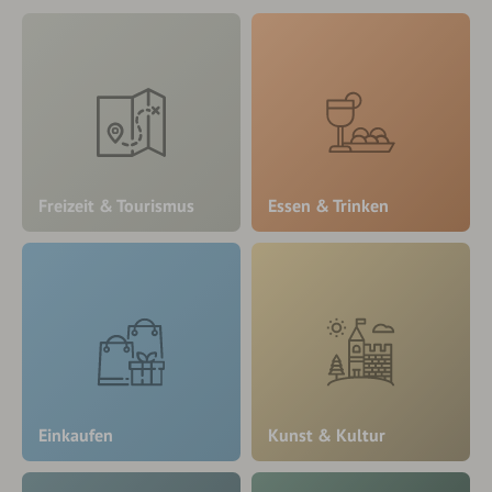
Freizeit & Tourismus
Essen & Trinken
Einkaufen
Kunst & Kultur