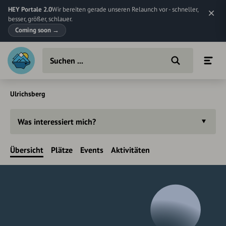
HEY Portale 2.0
Wir bereiten gerade unseren Relaunch vor - schneller,
besser, größer, schlauer.
Coming soon
→
Ulrichsberg
Was interessiert mich?
Übersicht
Plätze
Events
Aktivitäten