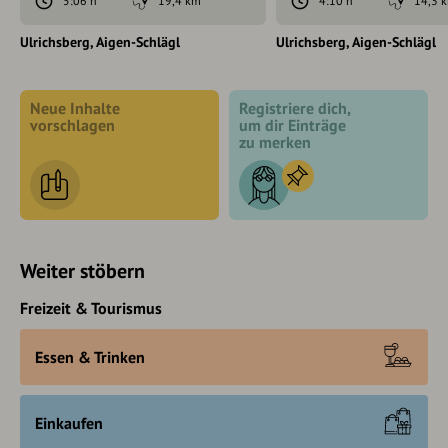
5:06 h
19,4 km
4:10 h
14,3 
Ulrichsberg
Aigen-Schlägl
Ulrichsberg
Aigen-Schlägl
Neue Inhalte
Registriere dich,
vorschlagen
um dir Einträge
zu merken
Weiter stöbern
Freizeit & Tourismus
Essen & Trinken
Einkaufen