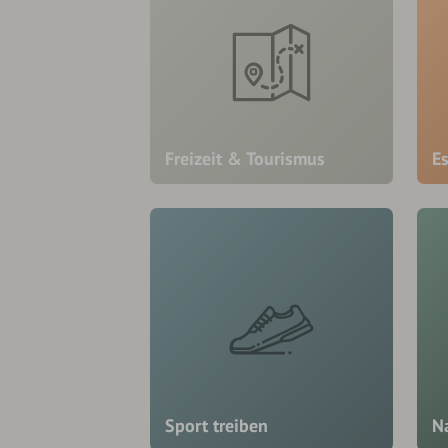
Freizeit & Tourismus
E
Sport treiben
N