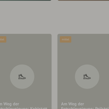
ttel
mittel
m Weg der
Am Weg der
ntschleunigung: Kohlstatt
Entschleunigung: Peilste