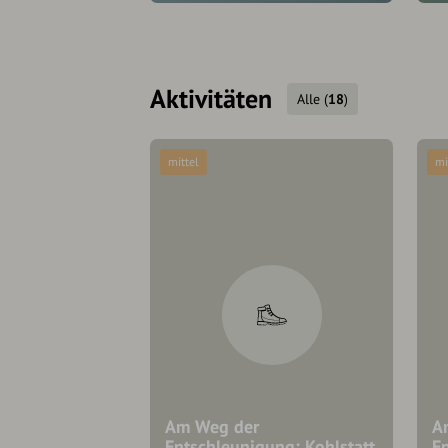
Aktivitäten
Alle
(
18
)
mittel
mi
Am Weg der
A
Entschleunigung: Kohlstatt
E