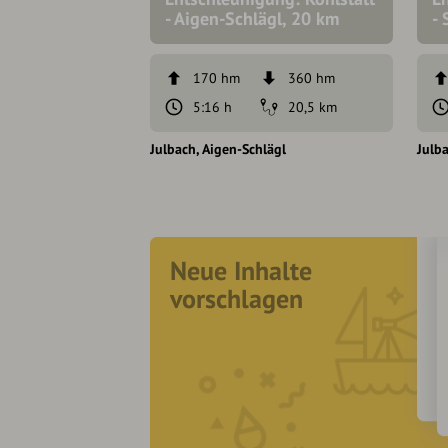
- Aigen-Schlägl, 20 km
-
170 hm
360 hm
5:16 h
20,5 km
Julbach
Aigen-Schlägl
Julb
Neue Inhalte
vorschlagen