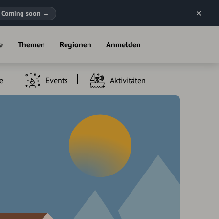
Coming soon
→
e
Themen
Regionen
Anmelden
e
Events
Aktivitäten