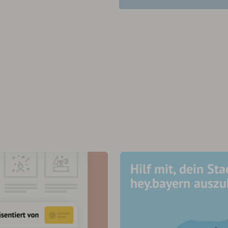
Hilf mit, dein Sta
hey.bayern ausz