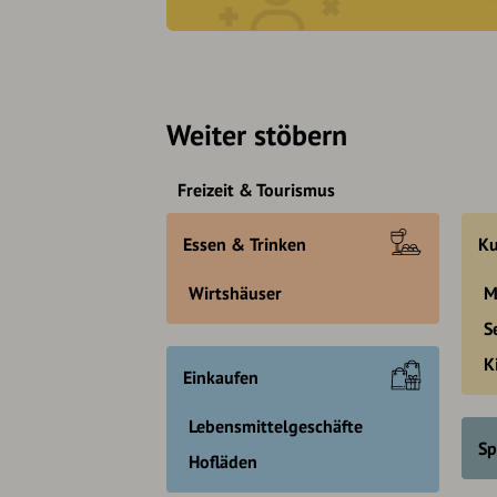
Weiter stöbern
Freizeit & Tourismus
Essen & Trinken
Ku
Wirtshäuser
M
S
K
Einkaufen
Lebensmittelgeschäfte
Sp
Hofläden