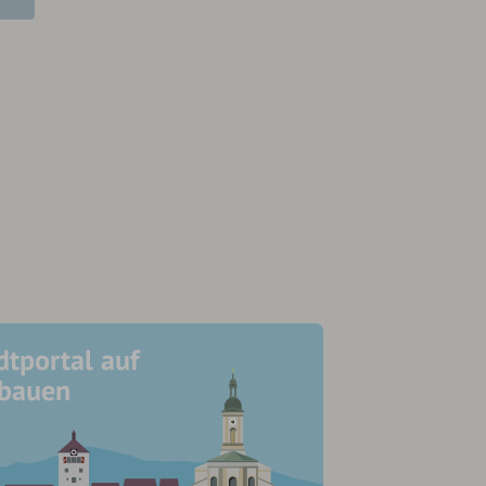
dtportal auf
ubauen