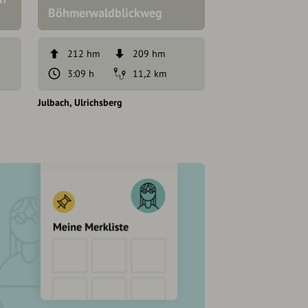
Böhmerwaldblickweg
Etappe 2
212 hm
209 hm
1704 hm
3:09 h
11,2 km
7:45 h
Julbach
Ulrichsberg
Julbach