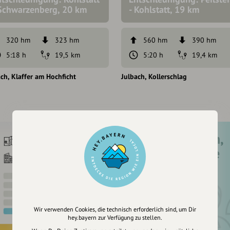
 Schwarzenberg, 20 km
- Kohlstatt, 19 km
320 hm
323 hm
560 hm
390 hm
5:18 h
19,5 km
5:20 h
19,4 km
ach
Klaffer am Hochficht
Julbach
Kollerschlag
Registriere dich,
um dir Einträge
zu merken
Wir verwenden Cookies, die technisch erforderlich sind, um Dir
hey.bayern zur Verfügung zu stellen.