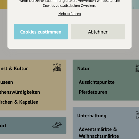
Wenn Du Deine Zustimmung erteilst, verwenden wir zusätzliche
Cookies zu statistischen Zwecken.
Mehr erfahren
Cookies zustimmen
Ablehnen
nst & Kultur
Natur
useen
Aussichtspunkte
ehenswürdigkeiten
Pferdetouren
irchen & Kapellen
Unterhaltung
ort
Adventsmärkte &
Weihnachtsmärkte