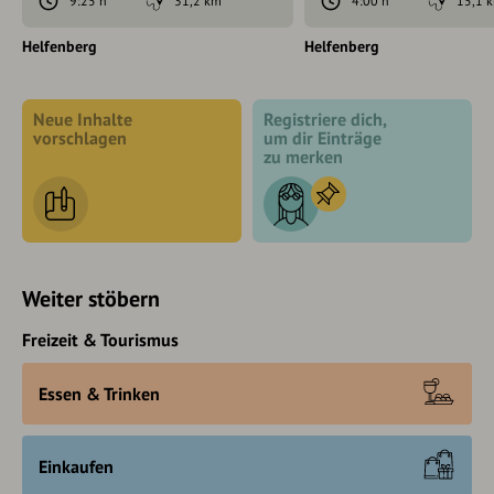
9:25 h
31,2 km
4:00 h
15,1 
Helfenberg
Helfenberg
Neue Inhalte
Registriere dich,
vorschlagen
um dir Einträge
zu merken
Weiter stöbern
Freizeit & Tourismus
Essen & Trinken
Einkaufen