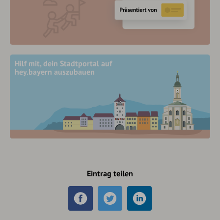
Hilf mit, dein Stadtportal auf
hey.bayern auszubauen
Eintrag teilen