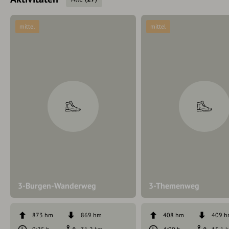
mittel
mittel
3-Burgen-Wanderweg
3-Themenweg
873 hm
869 hm
408 hm
409 