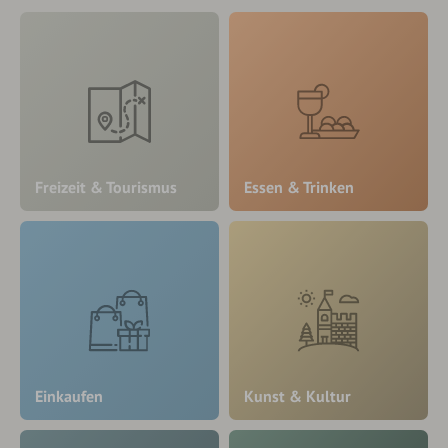
Freizeit & Tourismus
Essen & Trinken
Einkaufen
Kunst & Kultur