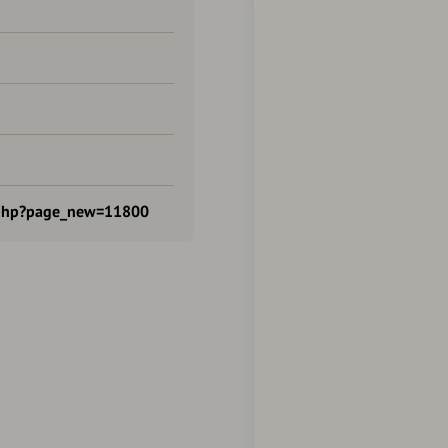
x.php?page_new=11800