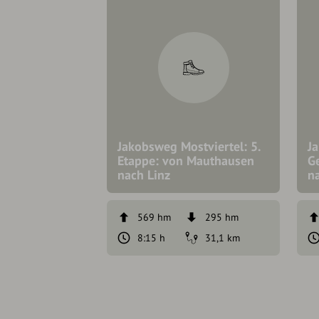
Jakobsweg Mostviertel: 5.
J
Etappe: von Mauthausen
G
nach Linz
na
569 hm
295 hm
8:15 h
31,1 km