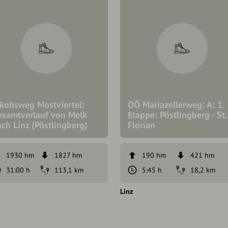
akobsweg Mostviertel:
OÖ Mariazellerweg: A: 1.
esamtverlauf von Melk
Etappe: Pöstlingberg - St.
ch Linz (Pöstlingberg)
Florian
1930 hm
1827 hm
190 hm
421 hm
31:00 h
113,1 km
5:45 h
18,2 km
Linz