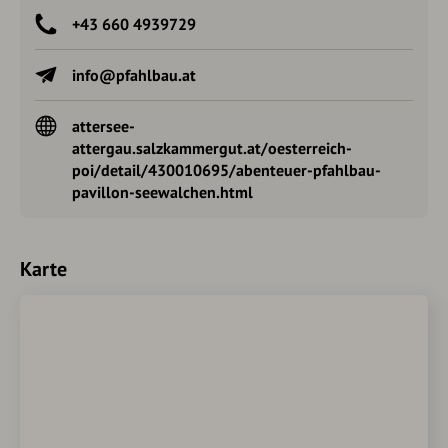
Die Kleidung und Gegenstände für die
+43 660 4939729
Menschenaufnahmen in den Pavillons wurden
originalgetreu rekonstruiert.
info@pfahlbau.at
Pfahlbau-Einbaum-Fahrten sowie private
Gruppenführungen sind jederzeit
attersee-
nach Vereinbarung
möglich.
attergau.salzkammergut.at/oesterreich-
poi/detail/430010695/abenteuer-pfahlbau-
pavillon-seewalchen.html
Karte