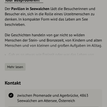
Der
Pavillon in Seewalchen
lädt die Besucherinnen und
Besucher ein, sich in die Rolle eines Urzeitmenschen zu
denken. In kompakter Form wird das Leben am See
beschrieben.
Die Geschichten handeln von gar nicht so wilden
Menschen der Stein- und Bronzezeit, von Kindern und alten
Menschen und von kleinen und großen Aufgaben im Alltag.
Gab es so etwas wie Freizeit oder war das Leben von
praktischen Tätigkeiten und dem Kampf um das
Überleben geprägt?
Mehr lesen
Welche Krankheiten plagten die Menschen und wie alt
wurden sie überhaupt?
Welchen Schmuck haben die Menschen getragen?
Kontakt
Woher wissen wir, wie sie ausgesehen haben?
Die Pfahlbauten mussten regelmäßig repariert werden und
zwischen Promenade und Agerbrücke, 4863
konnten wahrscheinlich 10 bis 30 Jahre bewohnt werden.
Seewalchen am Attersee, Österreich
Privatsphäre gab es in den eher kleinen Häusern wenig.