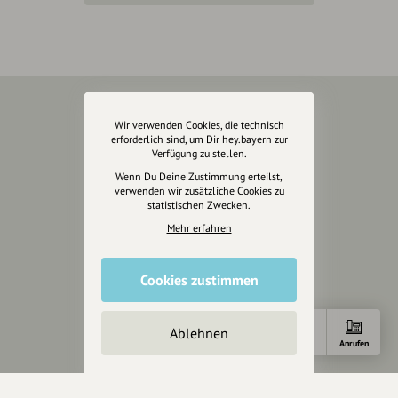
Über Uns
Wir verwenden Cookies, die technisch
erforderlich sind, um Dir hey.bayern zur
Verfügung zu stellen.
Über hey.bayern
Wenn Du Deine Zustimmung erteilst,
Story & Vision
verwenden wir zusätzliche Cookies zu
Die Köpfe
statistischen Zwecken.
Unterstützer
Mehr erfahren
Servus sagen
Cookies zustimmen
Kontakt
Helpdesk / FAQ
Ablehnen
Anfahrt
E-Mail
Anrufen
Unterstütze uns