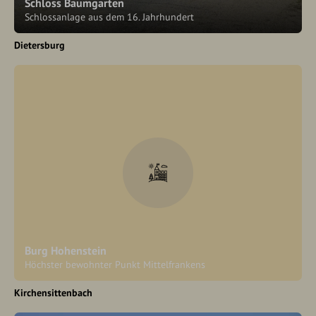
Schloss Baumgarten
Schlossanlage aus dem 16. Jahrhundert
Dietersburg
Burg Hohenstein
Höchster bewohnter Punkt Mittelfrankens
Kirchensittenbach