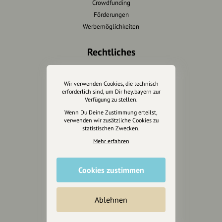
Crowdfunding
Förderungen
Werbemöglichkeiten
Rechtliches
Impressum
Datenschutz
Wir verwenden Cookies, die technisch
erforderlich sind, um Dir hey.bayern zur
AGB
Verfügung zu stellen.
Cookies zurücksetzen
Wenn Du Deine Zustimmung erteilst,
verwenden wir zusätzliche Cookies zu
statistischen Zwecken.
Presse
Mehr erfahren
Mediakit
Presseanfragen
Cookies zustimmen
Presseberichte
Wir unterstützen Euch
Ablehnen
Fotografie & mehr