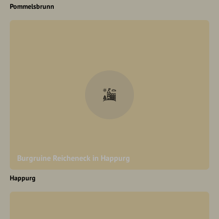
Pommelsbrunn
Burgruine Reicheneck in Happurg
Happurg