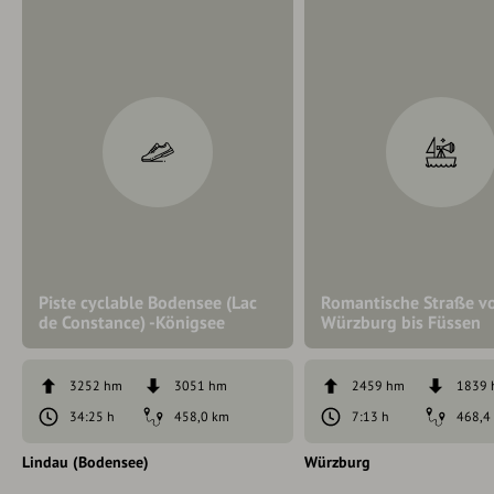
Piste cyclable Bodensee (Lac
Romantische Straße v
de Constance) -Königsee
Würzburg bis Füssen
3252 hm
3051 hm
2459 hm
1839
34:25 h
458,0 km
7:13 h
468,4
Lindau (Bodensee)
Würzburg