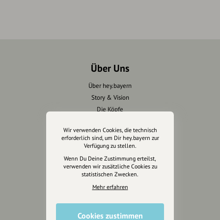
Über Uns
Über hey.bayern
Story & Vision
Die Köpfe
Unterstützer
Wir verwenden Cookies, die technisch
erforderlich sind, um Dir hey.bayern zur
Servus sagen
Verfügung zu stellen.
Wenn Du Deine Zustimmung erteilst,
Kontakt
verwenden wir zusätzliche Cookies zu
statistischen Zwecken.
Helpdesk / FAQ
Mehr erfahren
Unterstütze uns
Cookies zustimmen
Spenden