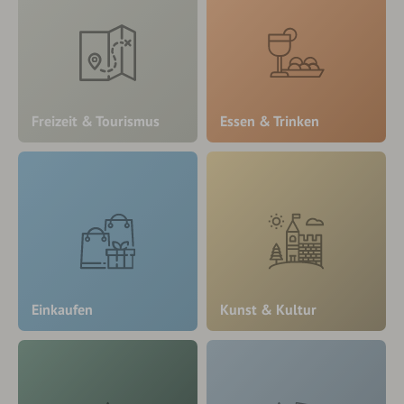
Freizeit & Tourismus
Essen & Trinken
Einkaufen
Kunst & Kultur