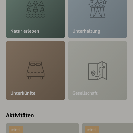
Natur erleben
Unterhaltung
Unterkünfte
Gesellschaft
Aktivitäten
mittel
mittel