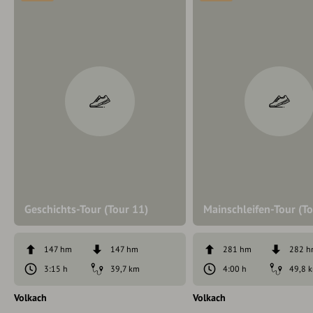
Geschichts-Tour (Tour 11)
Mainschleifen-Tour (To
147 hm
147 hm
281 hm
282 
3:15 h
39,7 km
4:00 h
49,8 
Volkach
Volkach