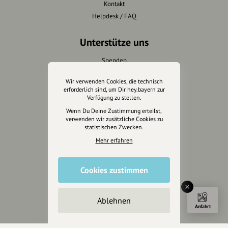
Kontakt
Helpdesk / FAQ
Unterstütze uns
Spenden
Partner werden
Wir verwenden Cookies, die technisch
Crowdfunding
erforderlich sind, um Dir hey.bayern zur
Förderungen
Verfügung zu stellen.
Werbemöglichkeiten
Wenn Du Deine Zustimmung erteilst,
verwenden wir zusätzliche Cookies zu
statistischen Zwecken.
Rechtliches
Mehr erfahren
Impressum
Datenschutz
Cookies zustimmen
AGB
Cookies zurücksetzen
Ablehnen
Anfahrt
Presse