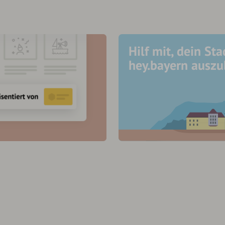
Hilf mit, dein Sta
hey.bayern ausz