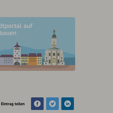
dtportal auf
ubauen
Eintrag teilen