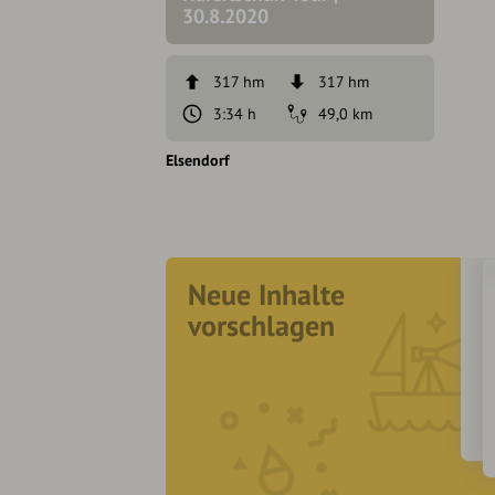
30.8.2020
317 hm
317 hm
3:34 h
49,0 km
Elsendorf
Neue Inhalte
vorschlagen