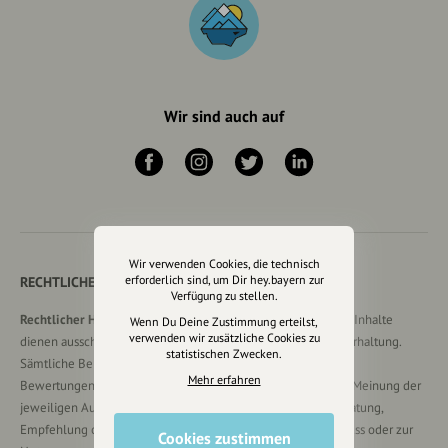
Wir sind auch auf
Wir verwenden Cookies, die technisch
erforderlich sind, um Dir hey.bayern zur
RECHTLICHER HINWEIS UND TRANSPARENZHINWEIS
Verfügung zu stellen.
Rechtlicher Hinweis:
Die auf dieser Website veröffentlichten Inhalte
Wenn Du Deine Zustimmung erteilst,
verwenden wir zusätzliche Cookies zu
dienen ausschließlich der allgemeinen Information und Unterhaltung.
statistischen Zwecken.
Sämtliche Beiträge, Gastartikel, Kommentare, Empfehlungen,
Mehr erfahren
Bewertungen oder Verlinkungen spiegeln ausschließlich die Meinung der
jeweiligen Autoren wider und stellen keine verbindliche Beratung,
Empfehlung oder Aufforderung zum Erwerb, Verkauf, Abschluss oder zur
Cookies zustimmen