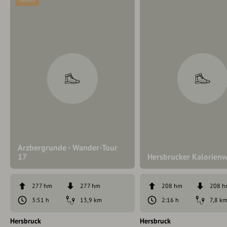
Arzbergrunde - Wander-Tour
17
Hersbrucker Kalorien
277 hm
277 hm
208 hm
208 
3:51 h
13,9 km
2:16 h
7,8 k
Hersbruck
Hersbruck