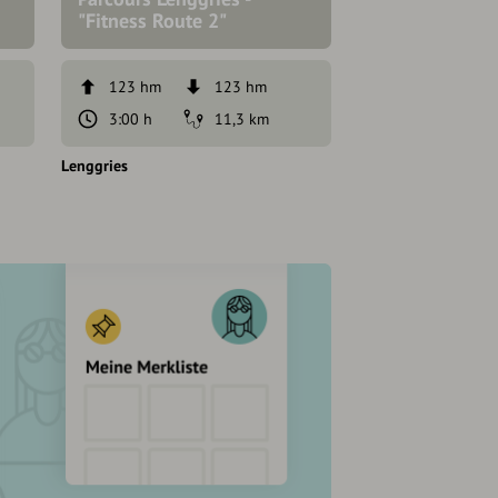
"Fitness Route 2"
Route"
123 hm
123 hm
48 hm
3:00 h
11,3 km
1:30 h
Lenggries
Lenggries