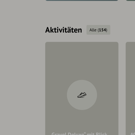
Aktivitäten
Alle
(
154
)
„Gravel Deluxe“ mit Blick
A