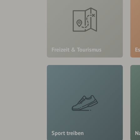
Freizeit & Tourismus
E
Sport treiben
N