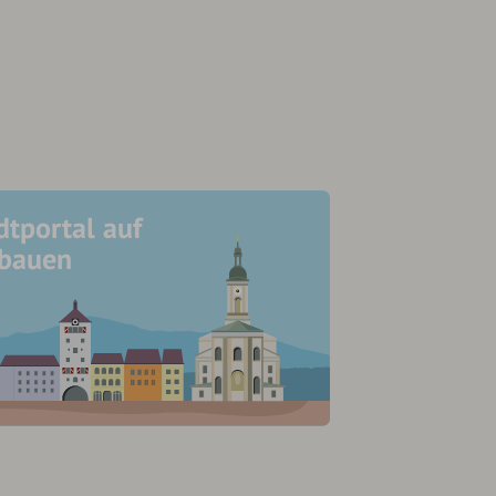
dtportal auf
ubauen