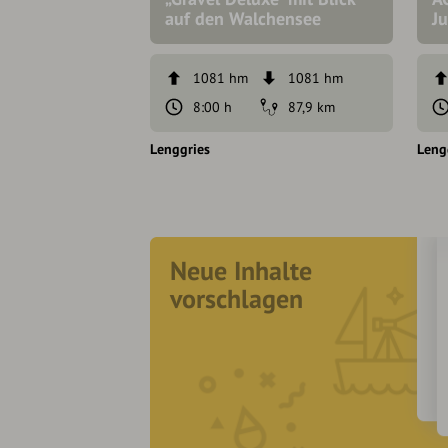
auf den Walchensee
J
1081 hm
1081 hm
8:00 h
87,9 km
Lenggries
Leng
Neue Inhalte
vorschlagen