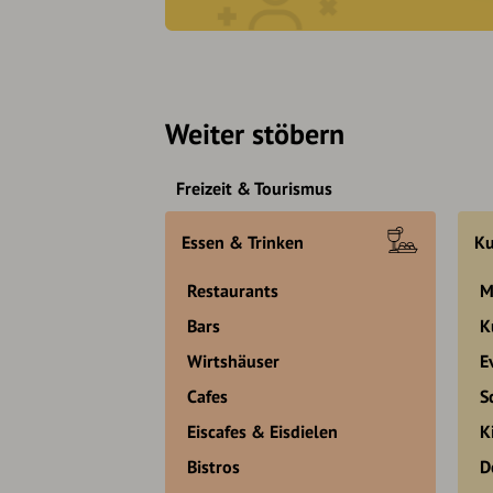
Weiter stöbern
Freizeit & Tourismus
Essen & Trinken
Ku
Restaurants
M
Bars
K
Wirtshäuser
E
Cafes
S
Eiscafes & Eisdielen
K
Bistros
D