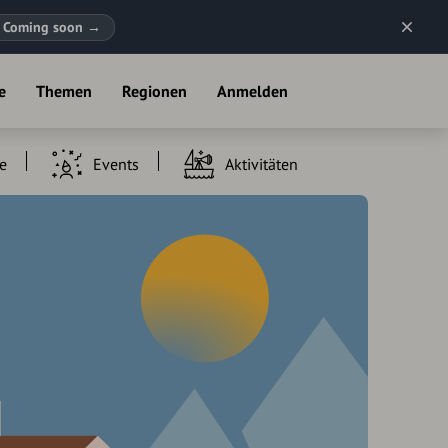
Coming soon
→
e
Themen
Regionen
Anmelden
e
Events
Aktivitäten