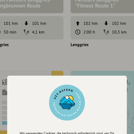
ungbrunnen Route
"Fitness Route 1"
101 hm
101 hm
102 hm
102 hm
50 min
4,1 km
2:00 h
10,3 km
gries
Lenggries
Registriere dich,
um dir Einträge
zu merken
Wir verwenden Cookies, die technisch erforderlich sind, um Dir