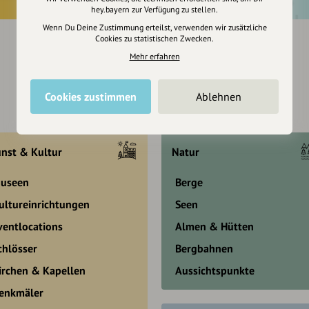
hey.bayern zur Verfügung zu stellen.
Wenn Du Deine Zustimmung erteilst, verwenden wir zusätzliche
Cookies zu statistischen Zwecken.
Mehr erfahren
Cookies zustimmen
Ablehnen
nst & Kultur
Natur
useen
Berge
ultureinrichtungen
Seen
ventlocations
Almen & Hütten
chlösser
Bergbahnen
irchen & Kapellen
Aussichtspunkte
enkmäler