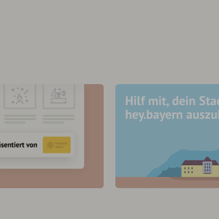
Hilf mit, dein Sta
hey.bayern ausz