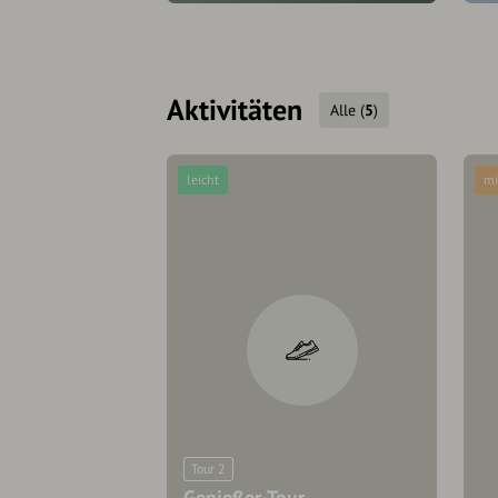
Aktivitäten
Alle
(
5
)
leicht
mi
Tour 2
Genießer-Tour