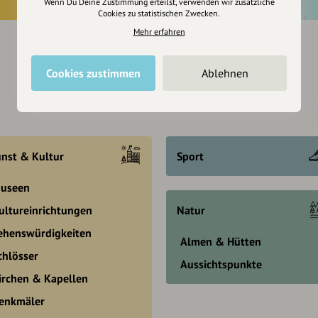
Wenn Du Deine Zustimmung erteilst, verwenden wir zusätzliche
Cookies zu statistischen Zwecken.
Mehr erfahren
Cookies zustimmen
Ablehnen
nst & Kultur
Sport
useen
ultureinrichtungen
Natur
ehenswürdigkeiten
Almen & Hütten
chlösser
Aussichtspunkte
irchen & Kapellen
enkmäler