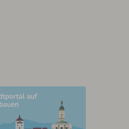
dtportal auf
ubauen