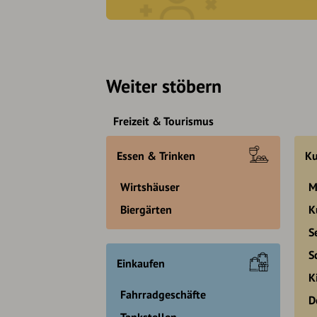
Weiter stöbern
Freizeit & Tourismus
Essen & Trinken
Ku
Wirtshäuser
M
Biergärten
K
S
S
Einkaufen
K
Fahrradgeschäfte
D
Tankstellen