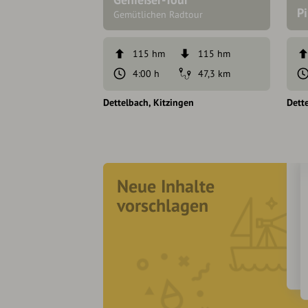
Pi
Gemütlichen Radtour
115 hm
115 hm
4:00 h
47,3 km
Dettelbach
Kitzingen
Dett
Neue Inhalte
vorschlagen