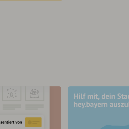
Hilf mit, dein Sta
hey.bayern ausz