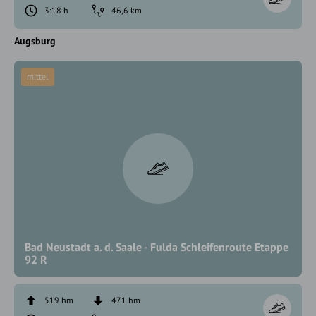
3:18 h
46,6 km
Augsburg
mittel
Bad Neustadt a. d. Saale - Fulda Schleifenroute Etappe
92 R
519 hm
471 hm