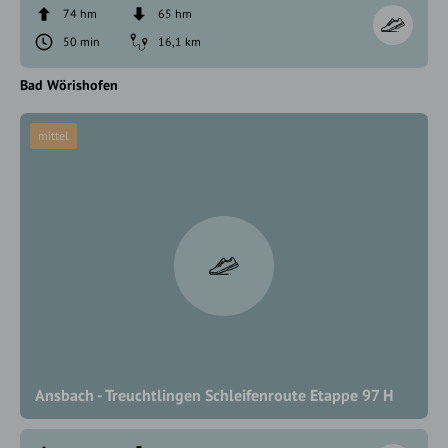
74 hm
65 hm
50 min
16,1 km
Bad Wörishofen
mittel
Ansbach - Treuchtlingen Schleifenroute Etappe 97 H