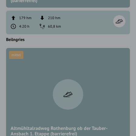
(barierrefrei)
179 hm
210 hm
4:20 h
60,8 km
Beilngries
mittel
Altmühltalradweg Rothenburg ob der Tauber-
Ansbach 1. Etappe (barrierefrei)