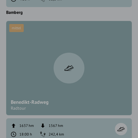
Bamberg
mittel
Benedikt-Radweg
Radtour
1637 hm
1567 hm
18:00 h
242,4 km