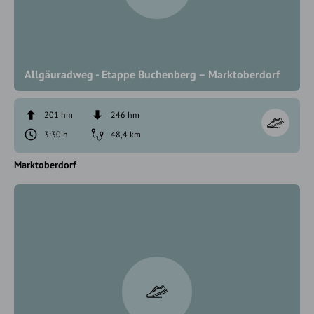
Allgäuradweg - Etappe Buchenberg – Marktoberdorf
201 hm
246 hm
3:30 h
48,4 km
Marktoberdorf