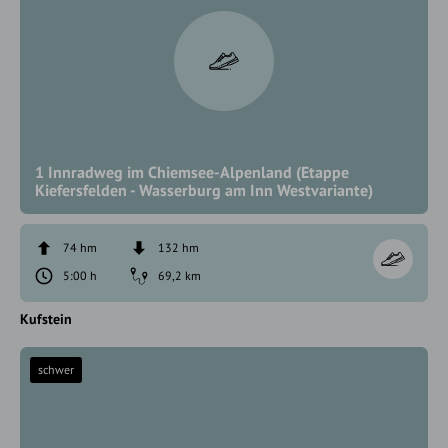
1 Innradweg im Chiemsee-Alpenland (Etappe
Kiefersfelden - Wasserburg am Inn Westvariante)
74 hm
132 hm
5:00 h
69,2 km
Kufstein
schwer