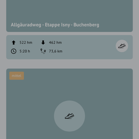
Allgäuradweg - Etappe Isny - Buchenberg
522 hm
462 hm
5:20 h
73,6 km
mittel