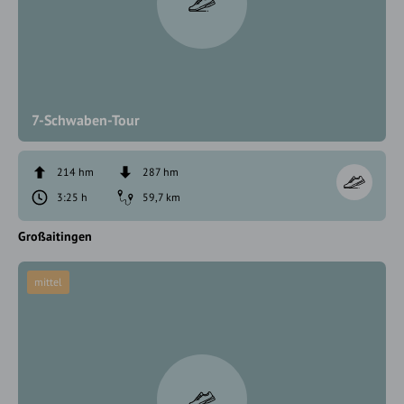
7-Schwaben-Tour
214 hm
287 hm
3:25 h
59,7 km
Großaitingen
mittel