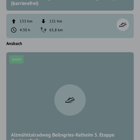
(barrierefrei)
133 hm
131 hm
4:30 h
65,8 km
Ansbach
leicht
Altmühltalradweg Beilngries-Kelheim 5. Etappe