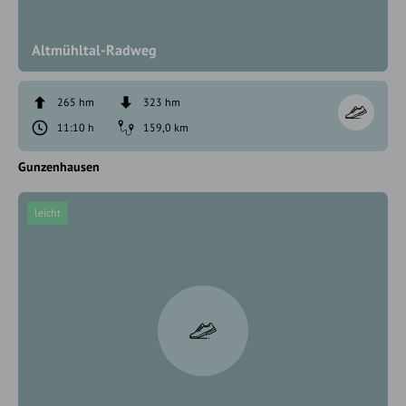
Altmühltal-Radweg
265 hm
323 hm
11:10 h
159,0 km
Gunzenhausen
leicht