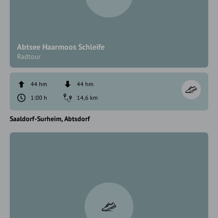
Abtsee Haarmoos Schleife
Radtour
44 hm
44 hm
1:00 h
14,6 km
Saaldorf-Surheim
Abtsdorf