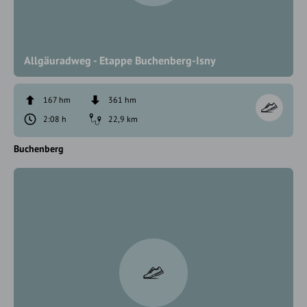
Allgäuradweg - Etappe Buchenberg-Isny
167 hm
361 hm
2:08 h
22,9 km
Buchenberg