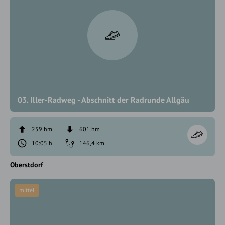
03. Iller-Radweg - Abschnitt der Radrunde Allgäu
259 hm
601 hm
10:05 h
146,4 km
Oberstdorf
mittel