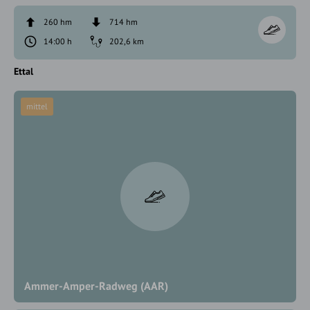
260 hm
714 hm
14:00 h
202,6 km
Ettal
mittel
Ammer-Amper-Radweg (AAR)