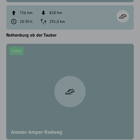
756 hm
828 hm
20:30 h
291,0 km
Rothenburg ob der Tauber
leicht
Ammer-Amper-Radweg