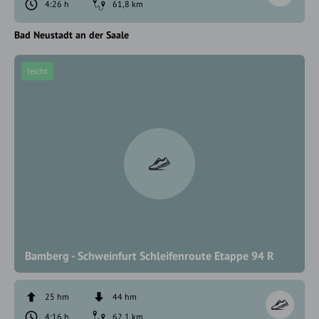
4:26 h
61,8 km
Bad Neustadt an der Saale
leicht
Bamberg - Schweinfurt Schleifenroute Etappe 94 R
25 hm
44 hm
4:16 h
62,1 km