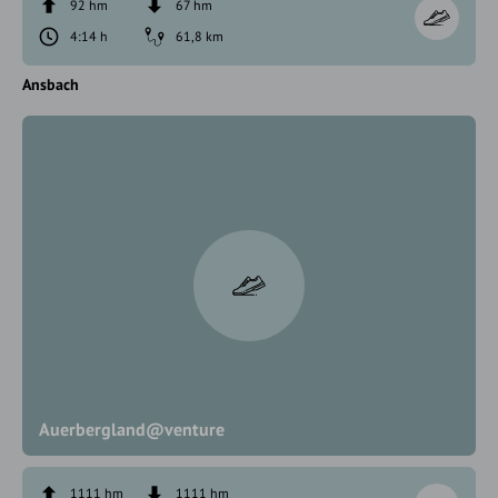
92 hm
67 hm
4:14 h
61,8 km
Ansbach
Auerbergland@venture
1111 hm
1111 hm