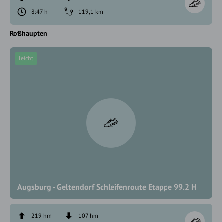
8:47 h
119,1 km
Roßhaupten
leicht
Augsburg - Geltendorf Schleifenroute Etappe 99.2 H
219 hm
107 hm