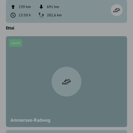
239 hm
691 hm
13:50 h
202,6 km
Ettal
leicht
Ammersee-Radweg