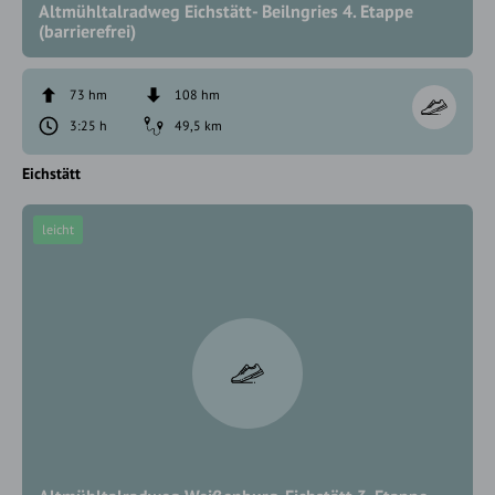
Altmühltalradweg Eichstätt- Beilngries 4. Etappe
(barrierefrei)
73 hm
108 hm
3:25 h
49,5 km
Eichstätt
leicht