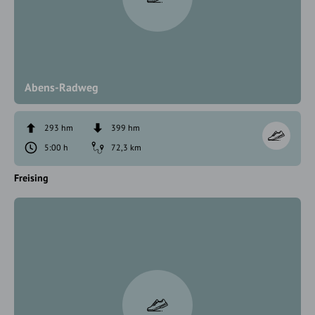
Abens-Radweg
293 hm
399 hm
5:00 h
72,3 km
Freising