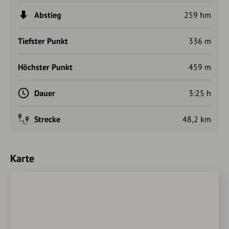
besichtigen, der herrliche Schlosspark ist aber für Besucher
Abstieg
259 hm
geöffnet.
Tiefster Punkt
336 m
Höchster Punkt
459 m
Dauer
3:25 h
Strecke
48,2 km
Karte