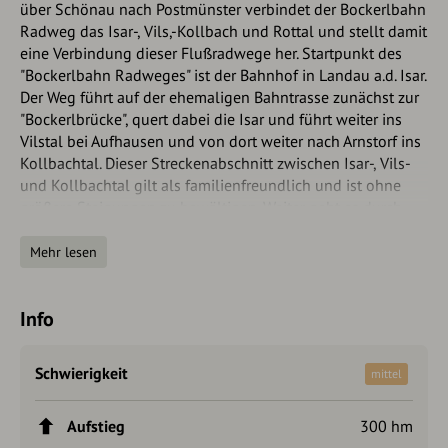
über Schönau nach Postmünster verbindet der Bockerlbahn
Radweg das Isar-, Vils,-Kollbach und Rottal und stellt damit
eine Verbindung dieser Flußradwege her. Startpunkt des
"Bockerlbahn Radweges" ist der Bahnhof in Landau a.d. Isar.
Der Weg führt auf der ehemaligen Bahntrasse zunächst zur
"Bockerlbrücke", quert dabei die Isar und führt weiter ins
Vilstal bei Aufhausen und von dort weiter nach Arnstorf ins
Kollbachtal. Dieser Streckenabschnitt zwischen Isar-, Vils-
und Kollbachtal gilt als familienfreundlich und ist ohne
größere Steigungen zu bewältigen. Weiter geht es durch
das Hügelland über Schönau nach Postmünster ins Rottal.
Dieser Streckenabschnitt ist landschaftlich ebenfalls sehr
Mehr lesen
reizvoll, erfordert aber etwas mehr Kondition. In
Postmünster knüpft der Bockerlbahn Radweg an den
Info
Rottalradweg an. Folgt man der Rott flußabwärts erreicht
man nach wenigen km Pfarrkirchen, wo sich eine Pause in
der sehenswerten Innenstadt bestens anbietet.
Schwierigkeit
mittel
Autorentipp
Aufstieg
300 hm
Das Wasserschloss in Schönau, - nur von außen zu