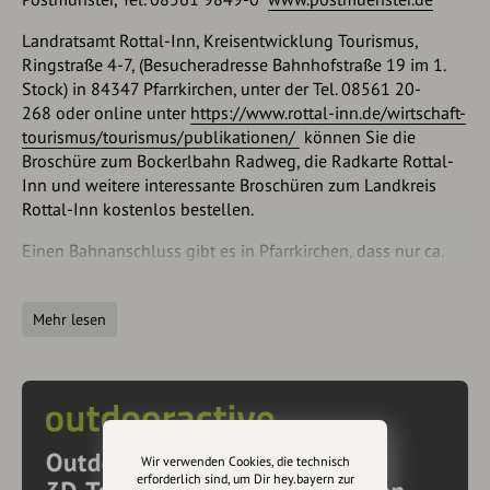
Landratsamt Rottal-Inn, Kreisentwicklung Tourismus,
Ringstraße 4-7, (Besucheradresse Bahnhofstraße 19 im 1.
Stock) in 84347 Pfarrkirchen, unter der Tel. 08561 20-
268 oder online unter
https://www.rottal-inn.de/wirtschaft-
tourismus/tourismus/publikationen/
können Sie die
Broschüre zum Bockerlbahn Radweg, die Radkarte Rottal-
Inn und weitere interessante Broschüren zum Landkreis
Rottal-Inn kostenlos bestellen.
Einen Bahnanschluss gibt es in Pfarrkirchen, dass nur ca.
3,5 km von Postmünster entfernt liegt.
Mehr lesen
Ausrüstung
Tragen Sie zu Ihrer Sicherheit Fahrradhelm und
Sonnenbrille, sowie reflektierende Kleidung. Wind und
Regenschutzkleidung und ein kleines Reifenreparaturset
sollte man ebenfalls im Gepäck haben. Haut und Kopf
sollten gut vor der Sonne geschützt sein.
Wir verwenden Cookies, die technisch
erforderlich sind, um Dir hey.bayern zur