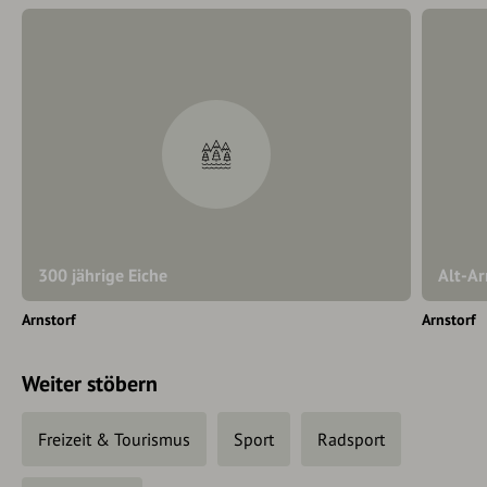
300 jährige Eiche
Alt-Ar
Arnstorf
Arnstorf
Weiter stöbern
Freizeit & Tourismus
Sport
Radsport