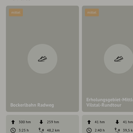
mittel
mittel
Erholungsgebiet-Mittl
Bockerlbahn Radweg
Vilstal-Rundtour
300 hm
259 hm
41 hm
41 h
3:25 h
48,2 km
2:40 h
39,5 