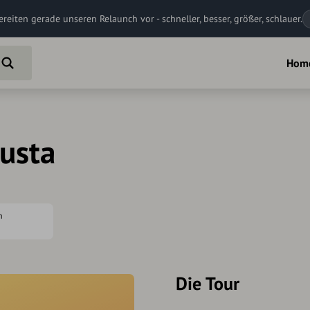
ereiten gerade unseren Relaunch vor - schneller, besser, größer, schlauer.
Hom
gusta
h
Die Tour