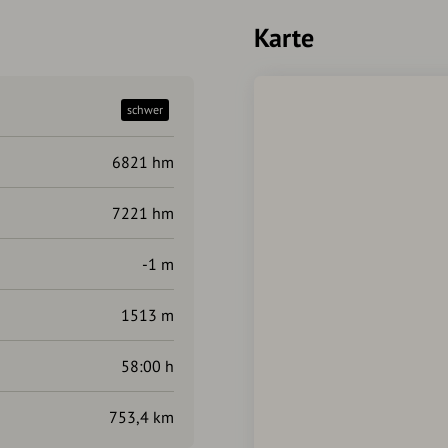
Karte
schwer
6821 hm
7221 hm
-1 m
1513 m
58:00 h
753,4 km