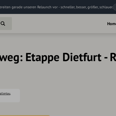
ereiten gerade unseren Relaunch vor - schneller, besser, größer, schlauer.
Hom
eg: Etappe Dietfurt - 
allertau
,