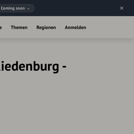
Coming soon
→
e
Themen
Regionen
Anmelden
Riedenburg -