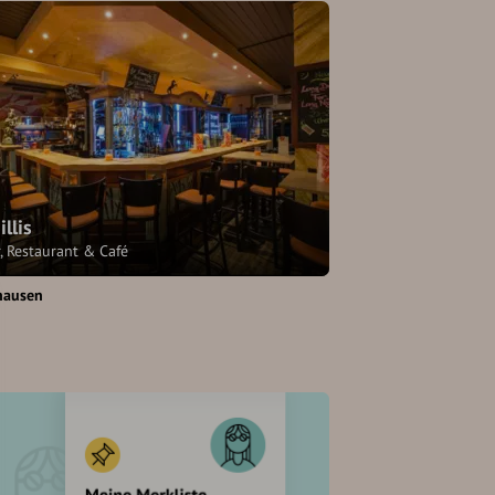
illis
, Restaurant & Café
hausen