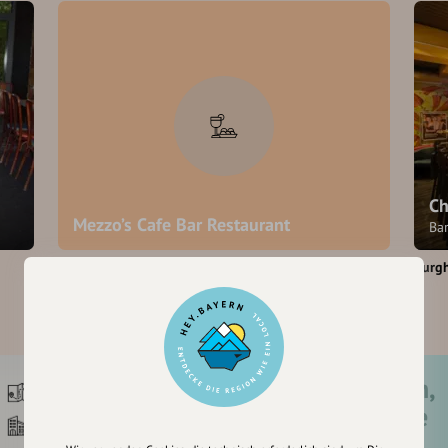
Ch
Mezzo’s Cafe Bar Restaurant
Bar
Burghausen
Burg
Registriere dich,
um dir Einträge
zu merken