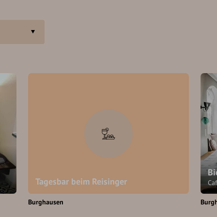
Bi
Tagesbar beim Reisinger
Caf
Burghausen
Burg