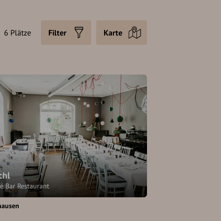
6 Plätze
Filter
Karte
chl
é Bar Restaurant
hausen