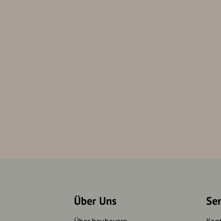
Über Uns
Se
Über hey.bayern
Kon