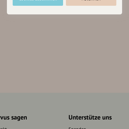
rvus sagen
Unterstütze uns
takt
Spenden