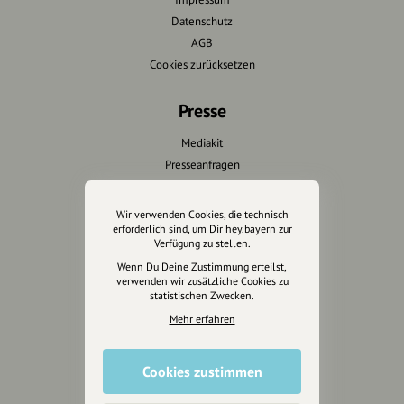
Datenschutz
AGB
Cookies zurücksetzen
Presse
Mediakit
Presseanfragen
Presseberichte
Wir verwenden Cookies, die technisch
Wir unterstützen Euch
erforderlich sind, um Dir hey.bayern zur
Verfügung zu stellen.
Fotografie & mehr
Wenn Du Deine Zustimmung erteilst,
verwenden wir zusätzliche Cookies zu
Marketing
statistischen Zwecken.
Design & Branding
Mehr erfahren
Anakin Design
Cookies zustimmen