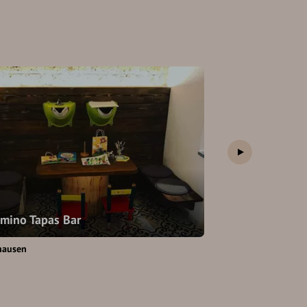
Da Tonio
mino Tapas Bar
Ristorante & Pizze
hausen
Burghausen