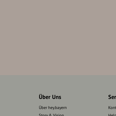
Über Uns
Se
Über hey.bayern
Kon
Story & Vision
Hel