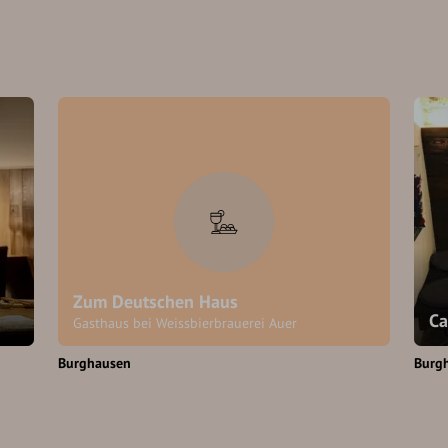
Zum Deutschen Haus
Ca
Gasthaus bei Weissbierbrauerei Auer
Burghausen
Burg