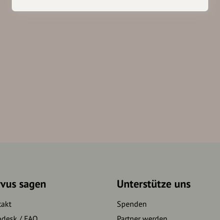
rvus sagen
Unterstütze uns
takt
Spenden
pdesk / FAQ
Partner werden