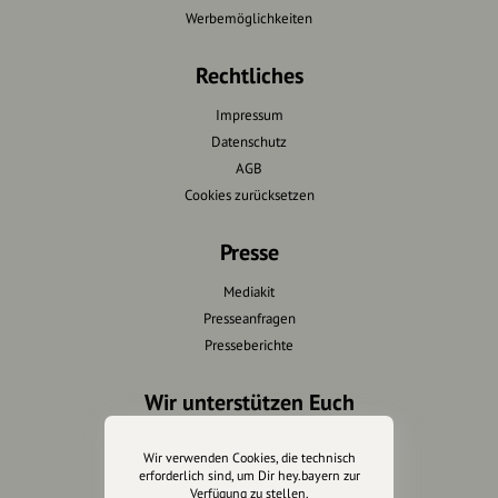
Werbemöglichkeiten
Rechtliches
Impressum
Datenschutz
AGB
Cookies zurücksetzen
Presse
Mediakit
Presseanfragen
Presseberichte
Wir unterstützen Euch
Fotografie & mehr
Wir verwenden Cookies, die technisch
Marketing
erforderlich sind, um Dir hey.bayern zur
Verfügung zu stellen.
Design & Branding