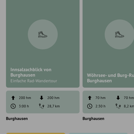
Innsalzachblick von
Burghausen
Wöhrsee- und Burg-R
Burghausen
Einfache Rad-Wandertour
200 hm
200 hm
70 hm
70 h
3:00 h
28,7 km
2:30 h
8,2 k
Burghausen
Burghausen