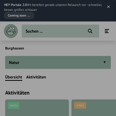
HEY Portale 2.0
Wir bereiten gerade unseren Relaunch vor - schneller,
besser, größer, schlauer.
Coming soon
→
Burghausen
Natur
Übersicht
Aktivitäten
Aktivitäten
leicht
mittel