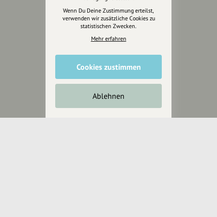
Anakin Design
Wenn Du Deine Zustimmung erteilst,
verwenden wir zusätzliche Cookies zu
statistischen Zwecken.
Mehr erfahren
Unterstütze
unsere Plattform
Cookies zustimmen
hey.bayern ist ein Projekt von
uns für unsere Region und
Ablehnen
für alle, die uns besuchen
wollen.
Inhalte vorschlagen
Jetzt unterstützen
Wir können leider keine
Spendenquittung ausstellen.