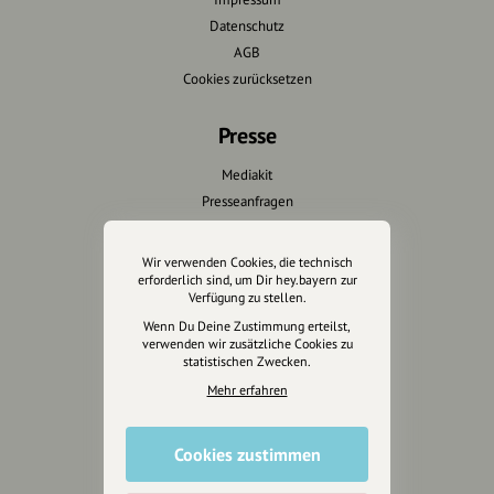
Datenschutz
AGB
Cookies zurücksetzen
Presse
Mediakit
Presseanfragen
Presseberichte
Wir verwenden Cookies, die technisch
Wir unterstützen Euch
erforderlich sind, um Dir hey.bayern zur
Verfügung zu stellen.
Fotografie & mehr
Wenn Du Deine Zustimmung erteilst,
verwenden wir zusätzliche Cookies zu
Marketing
statistischen Zwecken.
Design & Branding
Mehr erfahren
Anakin Design
Cookies zustimmen