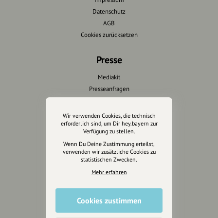
Datenschutz
AGB
Cookies zurücksetzen
Presse
Mediakit
Presseanfragen
Presseberichte
Wir verwenden Cookies, die technisch
Wir unterstützen Euch
erforderlich sind, um Dir hey.bayern zur
Verfügung zu stellen.
Fotografie & mehr
Wenn Du Deine Zustimmung erteilst,
verwenden wir zusätzliche Cookies zu
Marketing
statistischen Zwecken.
Design & Branding
Mehr erfahren
Anakin Design
Cookies zustimmen