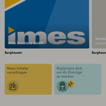
innsal
iMes Solutions GmbH
Jobbör
Burghausen
Burghaus
Neue Inhalte
Registriere dich,
vorschlagen
um dir Einträge
zu merken