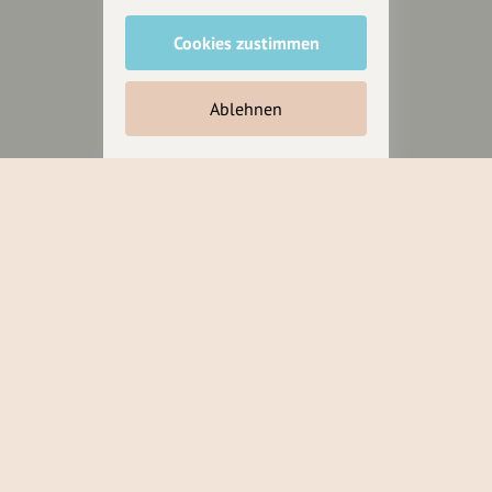
Cookies zustimmen
Unterstütze
unsere Plattform
Ablehnen
hey.bayern ist ein Projekt von
uns für unsere Region und
für alle, die uns besuchen
wollen.
Inhalte vorschlagen
Jetzt unterstützen
Wir können leider keine
Spendenquittung ausstellen.