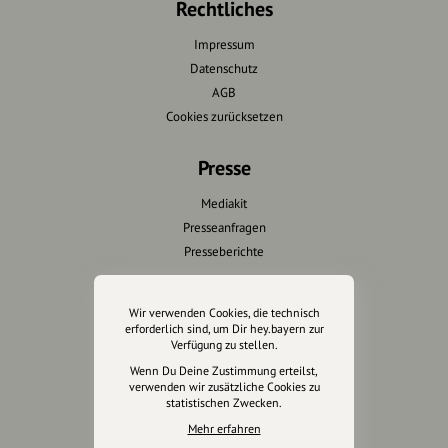
Rechtliches
Impressum
Datenschutz
AGB
Cookies zurücksetzen
Presse
Mediakit
Presseanfragen
Presseberichte
Wir unterstützen Euch
Wir verwenden Cookies, die technisch
erforderlich sind, um Dir hey.bayern zur
Fotografie & mehr
Verfügung zu stellen.
Marketing
Wenn Du Deine Zustimmung erteilst,
Design & Branding
verwenden wir zusätzliche Cookies zu
statistischen Zwecken.
Anakin Design
Mehr erfahren