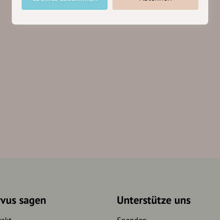
rvus sagen
Unterstütze uns
takt
Spenden