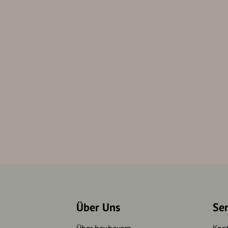
Über Uns
Se
Über hey.bayern
Kon