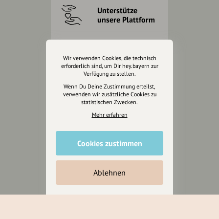
Unterstütze
unsere Plattform
hey.bayern ist ein Projekt von
uns für unsere Region und
Wir verwenden Cookies, die technisch
für alle, die uns besuchen
erforderlich sind, um Dir hey.bayern zur
Verfügung zu stellen.
wollen.
Wenn Du Deine Zustimmung erteilst,
verwenden wir zusätzliche Cookies zu
statistischen Zwecken.
Inhalte vorschlagen
Mehr erfahren
Jetzt unterstützen
Cookies zustimmen
Wir können leider keine
Ablehnen
Spendenquittung ausstellen.