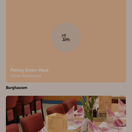
Peking Enten-Haus
China-Restaurant
Burghausen