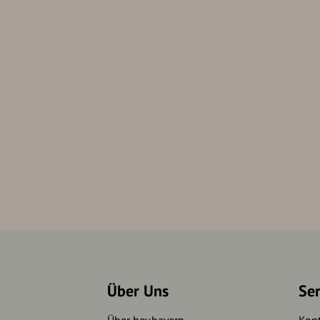
Über Uns
Se
Über hey.bayern
Kon