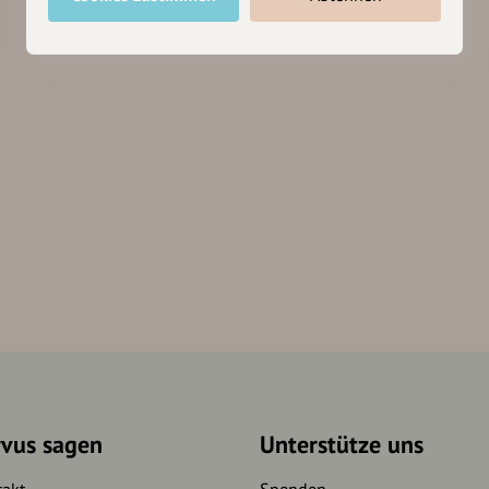
rvus sagen
Unterstütze uns
takt
Spenden