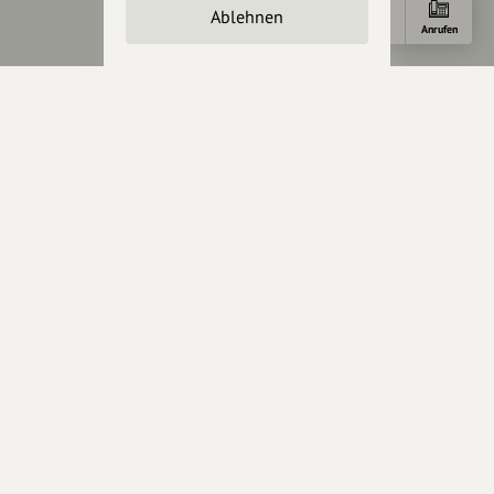
Ablehnen
Cookies zurücksetzen
Anfahrt
Anrufen
Presse
Mediakit
Presseanfragen
Presseberichte
Wir unterstützen Euch
Fotografie & mehr
Marketing
Design & Branding
Anakin Design
Unterstütze
unsere Plattform