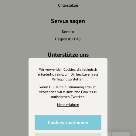
Unterstützer
Servus sagen
Kontakt
Helpdesk / FAQ
Unterstütze uns
Spenden
Wir verwenden Cookies, die technisch
Partner werden
erforderlich sind, um Dir hey.bayern zur
Verfügung zu stellen.
Crowdfunding
Wenn Du Deine Zustimmung erteilst,
Förderungen
verwenden wir zusätzliche Cookies zu
Werbemöglichkeiten
statistischen Zwecken.
Mehr erfahren
Rechtliches
Impressum
Cookies zustimmen
Datenschutz
AGB