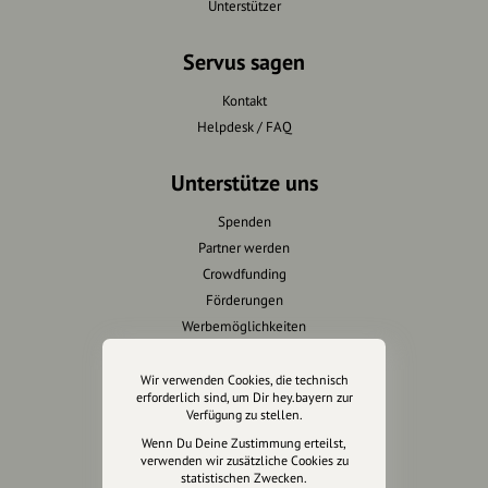
Unterstützer
Servus sagen
Kontakt
Helpdesk / FAQ
Unterstütze uns
Spenden
Partner werden
Crowdfunding
Förderungen
Werbemöglichkeiten
Rechtliches
Wir verwenden Cookies, die technisch
erforderlich sind, um Dir hey.bayern zur
Verfügung zu stellen.
Impressum
Wenn Du Deine Zustimmung erteilst,
Datenschutz
verwenden wir zusätzliche Cookies zu
AGB
statistischen Zwecken.