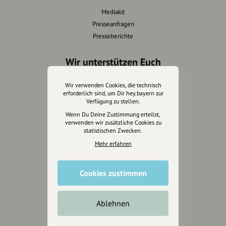
Mediakit
Presseanfragen
Presseberichte
Wir unterstützen Euch
Fotografie & mehr
Wir verwenden Cookies, die technisch
Marketing
erforderlich sind, um Dir hey.bayern zur
Verfügung zu stellen.
Design & Branding
Wenn Du Deine Zustimmung erteilst,
Anakin Design
verwenden wir zusätzliche Cookies zu
statistischen Zwecken.
Mehr erfahren
Unterstütze
unsere Plattform
Cookies zustimmen
hey.bayern ist ein Projekt von
Ablehnen
uns für unsere Region und
für alle, die uns besuchen