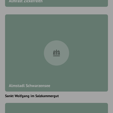
Almrast Zickerreith
Almstadl Schwarzensee
Sankt Wolfgang im Salzkammergut