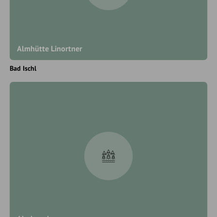
Almhütte Linortner
Bad Ischl