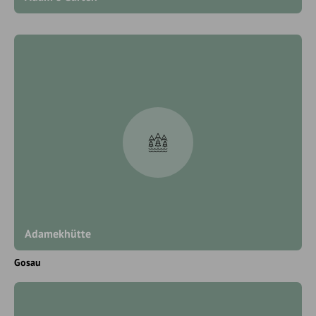
Adamekhütte
Gosau