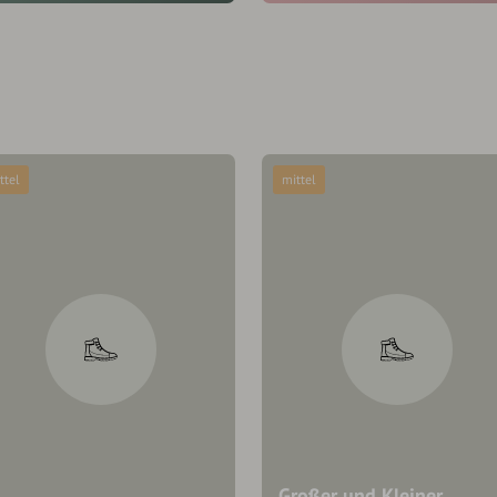
ttel
mittel
Großer und Kleiner