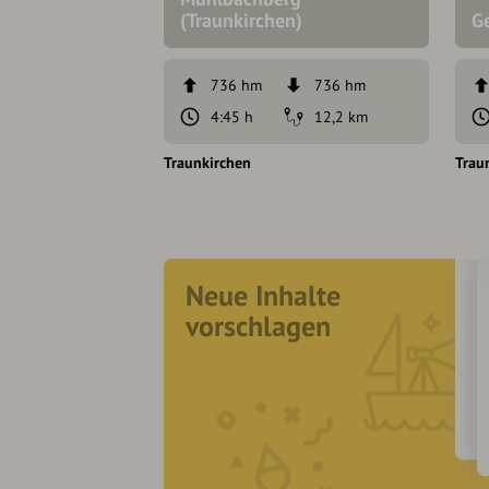
(Traunkirchen)
G
736 hm
736 hm
4:45 h
12,2 km
Traunkirchen
Trau
Neue Inhalte
vorschlagen