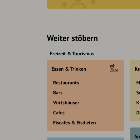
Weiter stöbern
Freizeit & Tourismus
Essen & Trinken
Ku
Restaurants
M
Bars
S
Wirtshäuser
K
Cafes
D
Eiscafes & Eisdielen
Sp