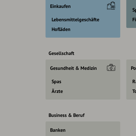
Einkaufen
S
Lebensmittelgeschäfte
F
Hofläden
Gesellschaft
Gesundheit & Medizin
Po
Spas
R
Ärzte
T
Business & Beruf
Banken