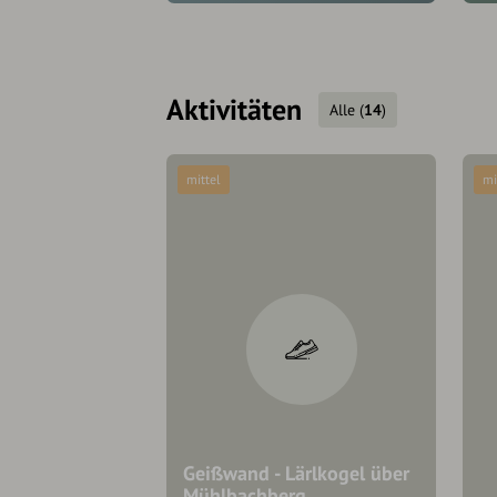
Aktivitäten
Alle
(
14
)
mittel
mi
Geißwand - Lärlkogel über
Mühlbachberg