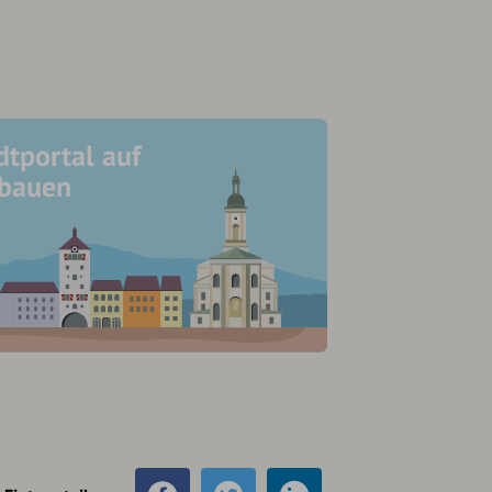
dtportal auf
ubauen