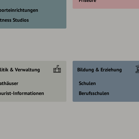
porteinrichtungen
itness Studios
litik & Verwaltung
Bildung & Erziehung
athäuser
Schulen
ourist-Informationen
Berufsschulen