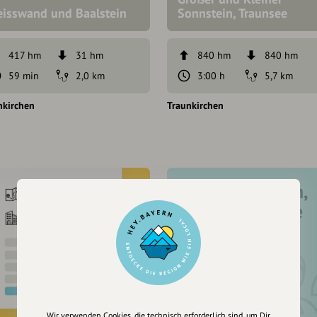
eisswand und Baalstein
Sonnstein, Traunsee
417 hm
31 hm
840 hm
840 hm
59 min
2,0 km
3:00 h
5,7 km
nkirchen
Traunkirchen
Registriere dich,
um dir Einträge
zu merken
Wir verwenden Cookies, die technisch erforderlich sind, um Dir