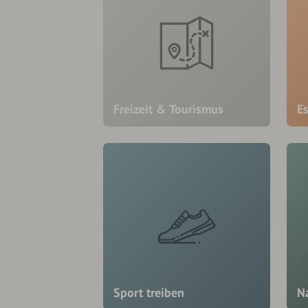
Freizeit & Tourismus
E
Sport treiben
N