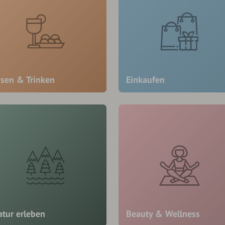
ssen & Trinken
Einkaufen
atur erleben
Beauty & Wellness