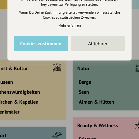
hey.bayern zur Verfügung zu stellen.
Wenn Du Deine Zustimmung erteilst, verwenden wir zusätzliche
Cookies zu statistischen Zwecken.
Mehr erfahren
Cookies zustimmen
Ablehnen
nst & Kultur
Natur
useen
Berge
ehenswürdigkeiten
Seen
irchen & Kapellen
Almen & Hütten
enkmäler
Beauty & Wellness
ort
Friseure