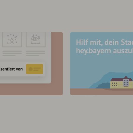
Hilf mit, dein Sta
hey.bayern ausz