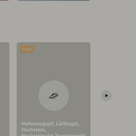
mittel
mittel
Hohenaugupf, Lärlkogel,
Hochstein,
Hochsteinalm,Traunseegebi