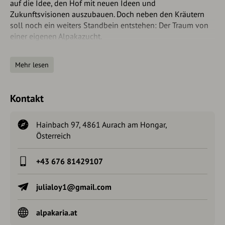
auf die Idee, den Hof mit neuen Ideen und
Zukunftsvisionen auszubauen. Doch neben den Kräutern
soll noch ein weiters Standbein entstehen: Der Traum von
einer eigenen Alpakazucht.
Im Frühjahr 2017 zogen sechs wuschelige, kuschelige und
Mehr lesen
vor allem supersüße Alpakas bei den Loys ein. Bis heute hat
sich die Herde auf bereits 16 Tiere erweitert.
Kontakt
Seither stellt Julia mit ihrer Familie auf dem Kräuter- und
Alpakahof viele heimische Produkte aus der wertvollen
Alpakafaser, sowie eine Vielzahl an natürlichen
Hainbach 97, 4861 Aurach am Hongar,
Kräuterprodukten her, welche alle ausschließlich aus dem
Österreich
Kräutergarten, Wald und Wiesen geerntet werden.
+43 676 81429107
julialoy1@gmail.com
alpakaria.at