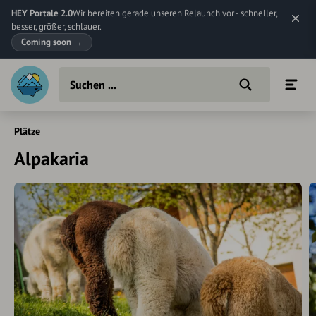
HEY Portale 2.0
Wir bereiten gerade unseren Relaunch vor - schneller,
besser, größer, schlauer.
Coming soon
→
Plätze
Alpakaria