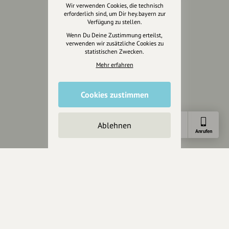
Helpdesk / FAQ
Wir verwenden Cookies, die technisch
erforderlich sind, um Dir hey.bayern zur
Verfügung zu stellen.
Unterstütze uns
Wenn Du Deine Zustimmung erteilst,
verwenden wir zusätzliche Cookies zu
Spenden
statistischen Zwecken.
Partner werden
Mehr erfahren
Crowdfunding
Förderungen
Cookies zustimmen
Werbemöglichkeiten
Rechtliches
Ablehnen
Anfahrt
E-Mail
Anrufen
Impressum
Datenschutz
AGB
Cookies zurücksetzen
Presse
Mediakit