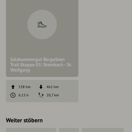
Salzkammergut BergeSeen
Trail Etappe 03: Steinbach - St.
Wolfgang
538 hm
462 hm
6:15 h
20,7 km
Weiter stöbern