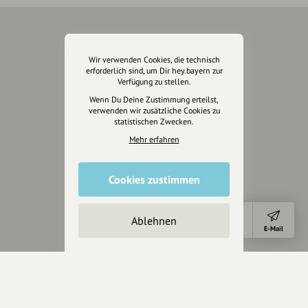
Über Uns
Wir verwenden Cookies, die technisch
erforderlich sind, um Dir hey.bayern zur
Über hey.bayern
Verfügung zu stellen.
Story & Vision
Wenn Du Deine Zustimmung erteilst,
Die Köpfe
verwenden wir zusätzliche Cookies zu
Unterstützer
statistischen Zwecken.
Mehr erfahren
Servus sagen
Cookies zustimmen
Kontakt
Helpdesk / FAQ
Ablehnen
Anfahrt
E-Mail
Unterstütze uns
Spenden
Partner werden
Crowdfunding
Förderungen