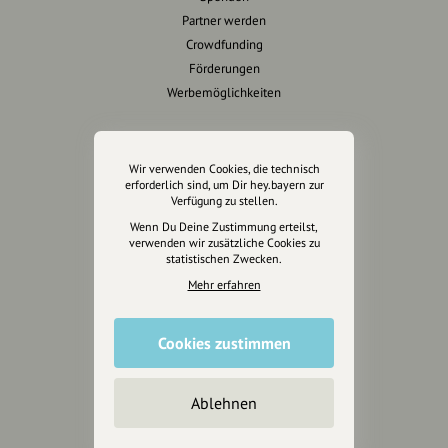
Partner werden
Crowdfunding
Förderungen
Werbemöglichkeiten
Rechtliches
Wir verwenden Cookies, die technisch
Impressum
erforderlich sind, um Dir hey.bayern zur
Verfügung zu stellen.
Datenschutz
Wenn Du Deine Zustimmung erteilst,
AGB
verwenden wir zusätzliche Cookies zu
Cookies zurücksetzen
statistischen Zwecken.
Mehr erfahren
Presse
Mediakit
Cookies zustimmen
Presseanfragen
Presseberichte
Ablehnen
Wir unterstützen Euch