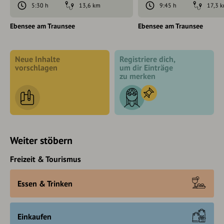
5:30 h
13,6 km
9:45 h
17,3 
Ebensee am Traunsee
Ebensee am Traunsee
Neue Inhalte
Registriere dich,
vorschlagen
um dir Einträge
zu merken
Weiter stöbern
Freizeit & Tourismus
Essen & Trinken
Einkaufen