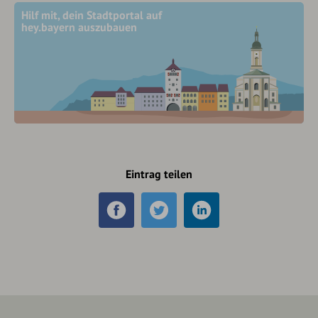
Hilf mit, dein Stadtportal auf
hey.bayern auszubauen
Eintrag teilen