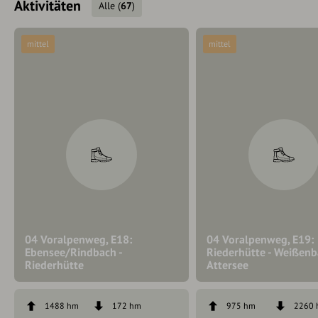
Aktivitäten
Alle
(
67
)
mittel
mittel
04 Voralpenweg, E18:
04 Voralpenweg, E19:
Ebensee/Rindbach -
Riederhütte - Weißen
Riederhütte
Attersee
1488 hm
172 hm
975 hm
2260