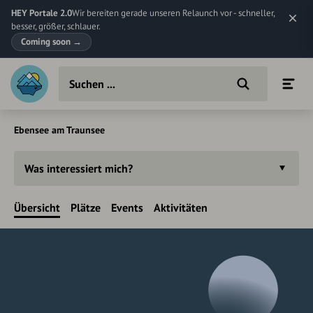
HEY Portale 2.0
Wir bereiten gerade unseren Relaunch vor - schneller,
besser, größer, schlauer.
Coming soon
→
Ebensee am Traunsee
Was interessiert mich?
Übersicht
Plätze
Events
Aktivitäten