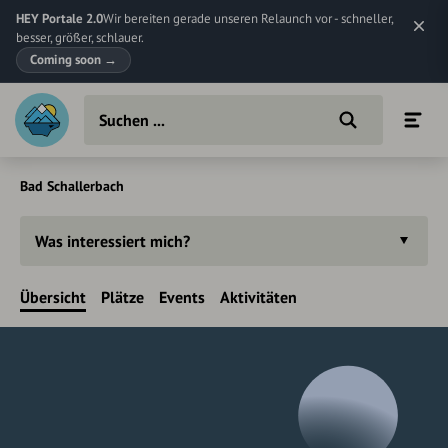
HEY Portale 2.0
Wir bereiten gerade unseren Relaunch vor - schneller,
besser, größer, schlauer.
Coming soon
→
Bad Schallerbach
Was interessiert mich?
Übersicht
Plätze
Events
Aktivitäten