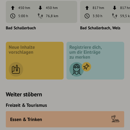
450 hm
450 hm
817 hm
817 h
5:00 h
76,8 km
3:30 h
59,5 
Bad Schallerbach
Bad Schallerbach
Wels
Neue Inhalte
Registriere dich,
vorschlagen
um dir Einträge
zu merken
Weiter stöbern
Freizeit & Tourismus
Essen & Trinken