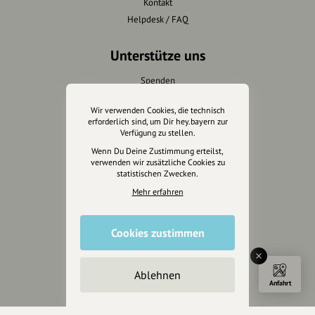
Kontakt
Helpdesk / FAQ
Unterstütze uns
Spenden
Partner werden
Wir verwenden Cookies, die technisch
Crowdfunding
erforderlich sind, um Dir hey.bayern zur
Förderungen
Verfügung zu stellen.
Werbemöglichkeiten
Wenn Du Deine Zustimmung erteilst,
verwenden wir zusätzliche Cookies zu
statistischen Zwecken.
Rechtliches
Mehr erfahren
Impressum
Datenschutz
Cookies zustimmen
AGB
Cookies zurücksetzen
Ablehnen
Anfahrt
Presse