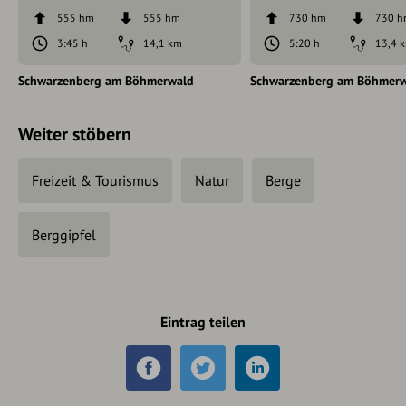
555 hm
555 hm
730 hm
730 
3:45 h
14,1 km
5:20 h
13,4 
Schwarzenberg am Böhmerwald
Schwarzenberg am Böhmer
Weiter stöbern
Freizeit & Tourismus
Natur
Berge
Berggipfel
Eintrag teilen