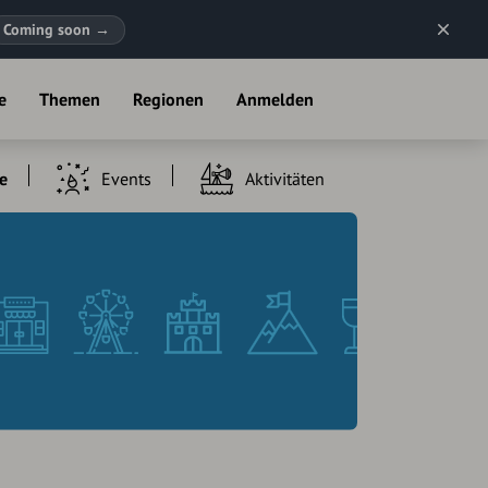
Coming soon
→
e
Themen
Regionen
Anmelden
e
Events
Aktivitäten