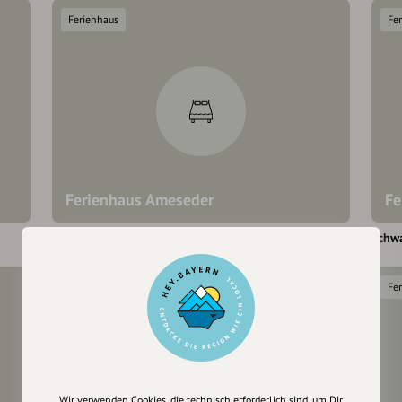
Ferienhaus
Fe
Ferienhaus Ameseder
Fe
Schwarzenberg am Böhmerwald
Schw
Ferienhaus
Fe
Wir verwenden Cookies, die technisch erforderlich sind, um Dir