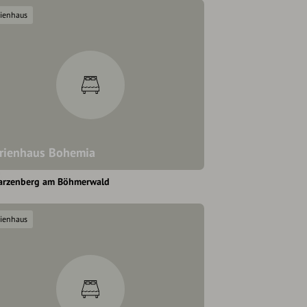
rienhaus
rienhaus Bohemia
arzenberg am Böhmerwald
rienhaus