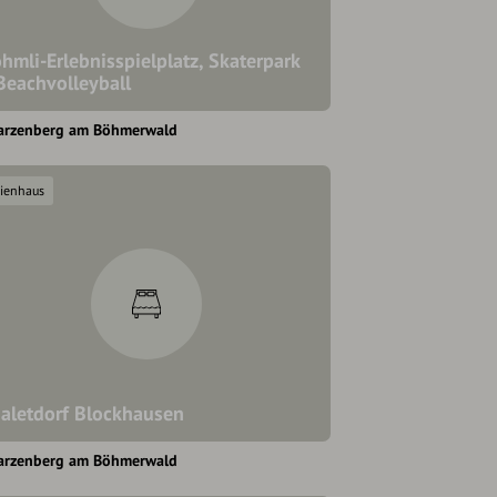
hmli-Erlebnisspielplatz, Skaterpark
Beachvolleyball
arzenberg am Böhmerwald
rienhaus
aletdorf Blockhausen
arzenberg am Böhmerwald