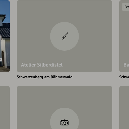
Fe
s
Atelier Silberdistel
Ba
Schwarzenberg am Böhmerwald
Schw