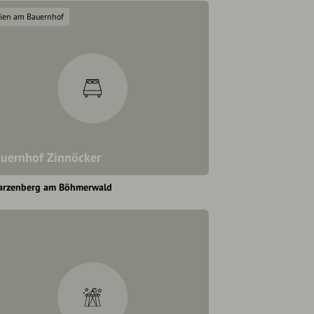
rien am Bauernhof
uernhof Zinnöcker
arzenberg am Böhmerwald