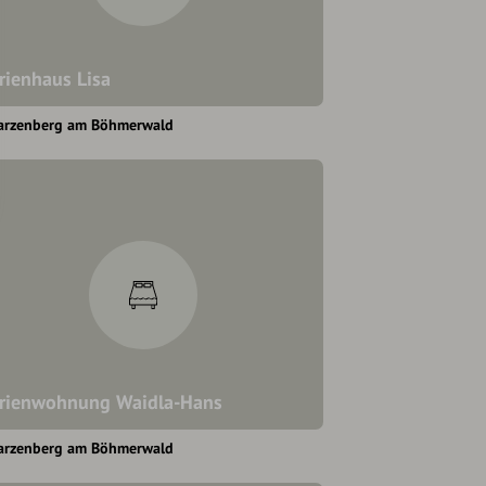
rienhaus Lisa
arzenberg am Böhmerwald
rienwohnung Waidla-Hans
arzenberg am Böhmerwald