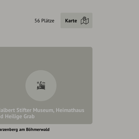
56 Plätze
Karte
albert Stifter Museum, Heimathaus
d Heilige Grab
arzenberg am Böhmerwald