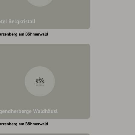
tel Bergkristall
arzenberg am Böhmerwald
gendherberge Waldhäusl
arzenberg am Böhmerwald