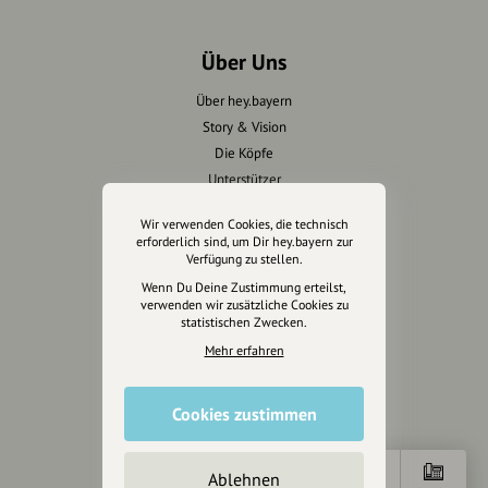
Über Uns
Über hey.bayern
Story & Vision
Die Köpfe
Unterstützer
Wir verwenden Cookies, die technisch
Servus sagen
erforderlich sind, um Dir hey.bayern zur
Verfügung zu stellen.
Kontakt
Wenn Du Deine Zustimmung erteilst,
Helpdesk / FAQ
verwenden wir zusätzliche Cookies zu
statistischen Zwecken.
Unterstütze uns
Mehr erfahren
Spenden
Cookies zustimmen
Partner werden
Crowdfunding
Förderungen
Ablehnen