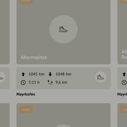
mittel
mit
Ah
Ahornspitze
Po
1045 hm
1048 hm
5:15 h
9,6 km
Mayrhofen
Mayr
mittel
mit