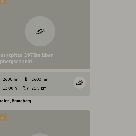
tel
ornspitze 2973m über
pbergschneid
2600 hm
2600 hm
13:00 h
25,9 km
hofen
Brandberg
tel