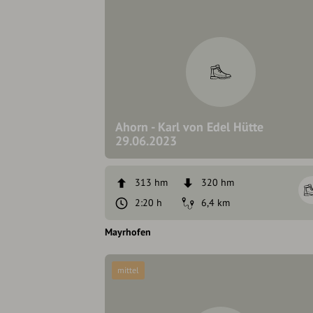
Ahorn - Karl von Edel Hütte
29.06.2023
313 hm
320 hm
2:20 h
6,4 km
Mayrhofen
mittel