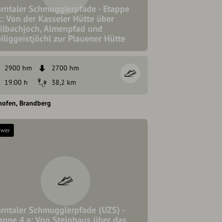
rntaler Schmugglerpfade - Etappe
c: Von der Kasseler Hütte über
ilbachjoch, Almenpfad und
iliggeistjöchl zur Plauener Hütte
2900 hm
2700 hm
19:00 h
38,2 km
hofen
Brandberg
hwer
rntaler Schmugglerpfade (UZS) -
appe 4.a: Von Steinhaus über das