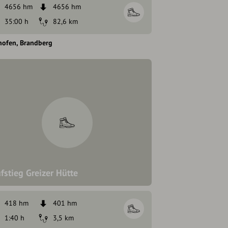
4656 hm
4656 hm
35:00 h
82,6 km
hofen
Brandberg
fstieg Greizer Hütte
418 hm
401 hm
1:40 h
3,5 km