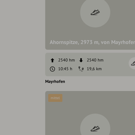
Ahornspitze, 2973 m, von Mayrhofe
2540 hm
2540 hm
10:45 h
19,6 km
Mayrhofen
mittel