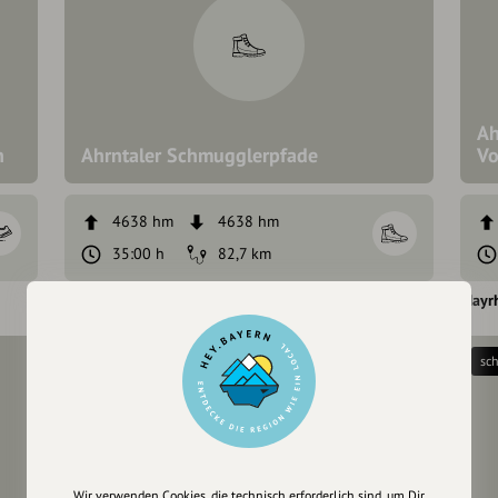
Ah
n
Ahrntaler Schmugglerpfade
Vo
4638 hm
4638 hm
35:00 h
82,7 km
Mayrhofen
Brandberg
Mayr
mittel
sc
Wir verwenden Cookies, die technisch erforderlich sind, um Dir