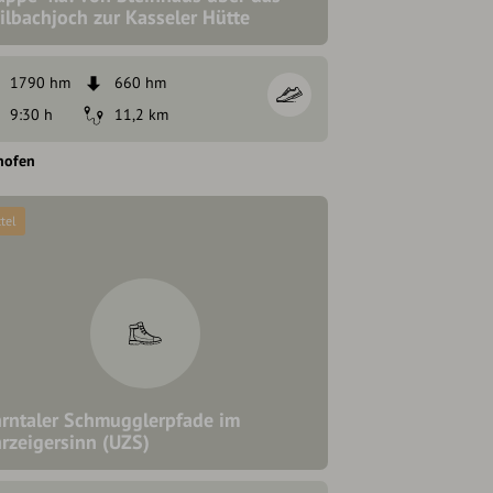
ilbachjoch zur Kasseler Hütte
1790 hm
660 hm
9:30 h
11,2 km
hofen
tel
rntaler Schmugglerpfade im
rzeigersinn (UZS)