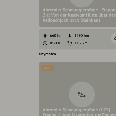
Ahrntaler Schmugglerpfade - Etappe
2.a: Von der Kasseler Hütte über das
Keilbachjoch nach Steinhaus
660 hm
1790 hm
8:30 h
11,2 km
Mayrhofen
mittel
Ahrntaler Schmugglerpfade (UZS) -
Etappe 1: Von Mayrhofen zur Plauen