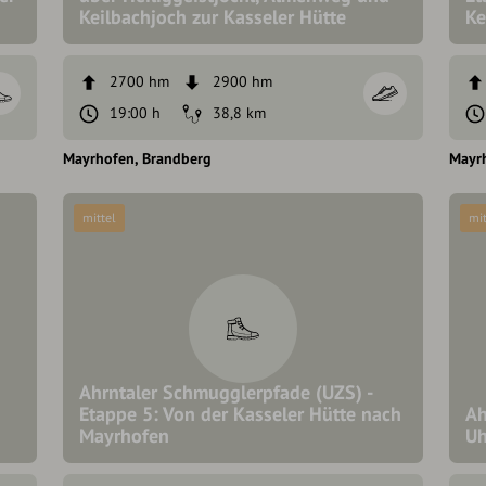
Keilbachjoch zur Kasseler Hütte
Ke
2700 hm
2900 hm
19:00 h
38,8 km
Mayrhofen
Brandberg
Mayr
mittel
mit
Ahrntaler Schmugglerpfade (UZS) -
Etappe 5: Von der Kasseler Hütte nach
Ah
Mayrhofen
Uh