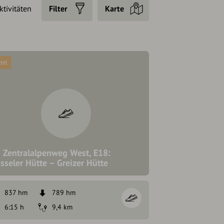
ktivitäten
Filter
Karte
tel
 Zentralalpenweg West, E18:
sseler Hütte – Greizer Hütte
837 hm
789 hm
6:15 h
9,4 km