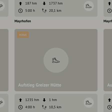
187 hm
1737 hm
5:00 h
20,1 km
Mayrhofen
Mayr
mittel
Aufstieg Greizer Hütte
Au
1235 hm
1 hm
4:00 h
10,5 km