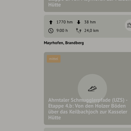
Hütte
1770 hm
38 hm
9:00 h
24,0 km
Mayrhofen
Brandberg
mittel
Ahrntaler Schmugglerpfade (UZS) -
Etappe 4.b: Von den Holzer Böden
über das Keilbachjoch zur Kasseler
Hütte