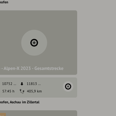
hofen
 - Alpen-X 2023 - Gesamtstrecke
10752 hm
11813 hm
57:45 h
405,9 km
hofen
Aschau im Zillertal