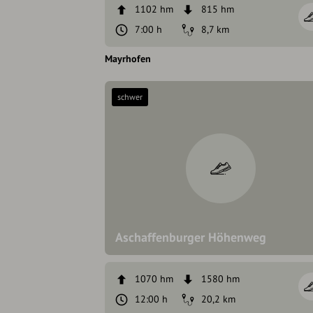
1102 hm
815 hm
7:00 h
8,7 km
Mayrhofen
schwer
Aschaffenburger Höhenweg
1070 hm
1580 hm
12:00 h
20,2 km