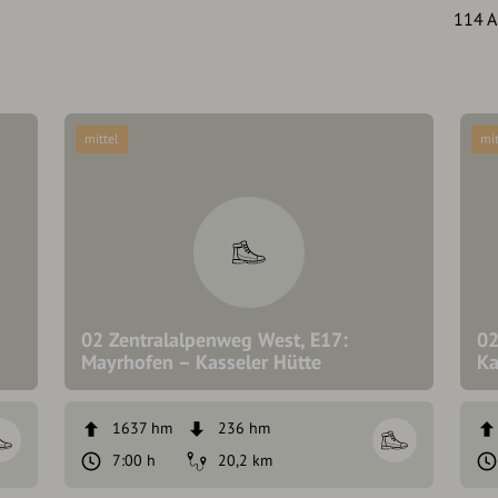
114 A
mittel
mit
02 Zentralalpenweg West, E17:
02
Mayrhofen – Kasseler Hütte
Ka
1637 hm
236 hm
7:00 h
20,2 km