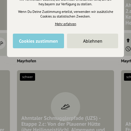
hey.bayern zur Verfügung zu stellen.
Ah
Ahrntaler Schmugglerpfade - Etappe
2.
Wenn Du Deine Zustimmung erteilst, verwenden wir zusätzliche
2.b: Von der Kasseler Hütte über das
Ke
Cookies zu statistischen Zwecken.
Keilbachjoch zu den Holzerböden
He
Mehr erfahren
765 hm
1051 hm
Cookies zustimmen
Ablehnen
7:00 h
8,8 km
Mayrhofen
Mayr
schwer
sc
Ahrntaler Schmugglerpfade (UZS) -
Etappe 2.c: Von der Plauener Hütte
Ah
er
über Heiliggeistjöchl, Almenweg und
Et