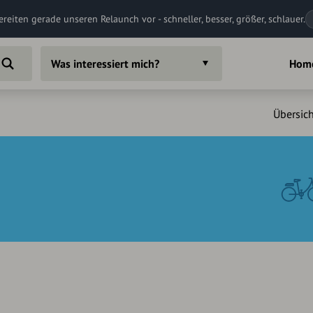
ereiten gerade unseren Relaunch vor - schneller, besser, größer, schlauer.
Was interessiert mich?
Hom
Übersich