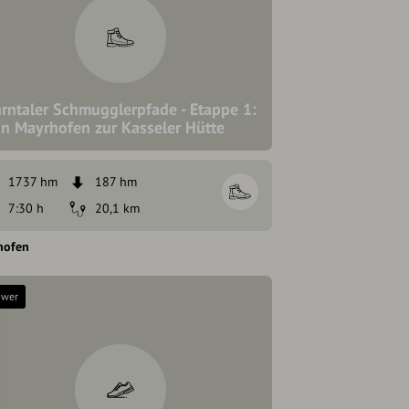
rntaler Schmugglerpfade - Etappe 1:
n Mayrhofen zur Kasseler Hütte
1737 hm
187 hm
7:30 h
20,1 km
hofen
hwer