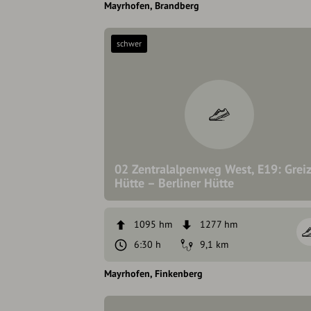
Mayrhofen
Brandberg
schwer
02 Zentralalpenweg West, E19: Greiz
Hütte – Berliner Hütte
1095 hm
1277 hm
6:30 h
9,1 km
Mayrhofen
Finkenberg