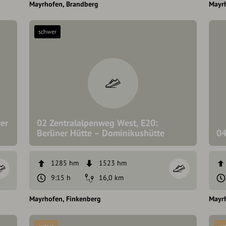
Mayrhofen
Brandberg
Mayr
schwer
er
02 Zentralalpenweg West, E20:
Berliner Hütte – Dominikushütte
04
1285 hm
1523 hm
9:15 h
16,0 km
Mayrhofen
Finkenberg
Mayr